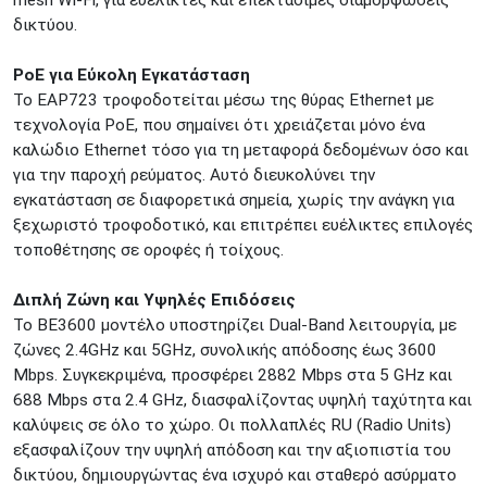
mesh Wi-Fi, για ευέλικτες και επεκτάσιμες διαμορφώσεις
δικτύου.
PoE για Εύκολη Εγκατάσταση
Το EAP723 τροφοδοτείται μέσω της θύρας Ethernet με
τεχνολογία PoE, που σημαίνει ότι χρειάζεται μόνο ένα
καλώδιο Ethernet τόσο για τη μεταφορά δεδομένων όσο και
για την παροχή ρεύματος. Αυτό διευκολύνει την
εγκατάσταση σε διαφορετικά σημεία, χωρίς την ανάγκη για
ξεχωριστό τροφοδοτικό, και επιτρέπει ευέλικτες επιλογές
τοποθέτησης σε οροφές ή τοίχους.
Διπλή Ζώνη και Υψηλές Επιδόσεις
Το BE3600 μοντέλο υποστηρίζει Dual-Band λειτουργία, με
ζώνες 2.4GHz και 5GHz, συνολικής απόδοσης έως 3600
Mbps. Συγκεκριμένα, προσφέρει 2882 Mbps στα 5 GHz και
688 Mbps στα 2.4 GHz, διασφαλίζοντας υψηλή ταχύτητα και
καλύψεις σε όλο το χώρο. Οι πολλαπλές RU (Radio Units)
εξασφαλίζουν την υψηλή απόδοση και την αξιοπιστία του
δικτύου, δημιουργώντας ένα ισχυρό και σταθερό ασύρματο