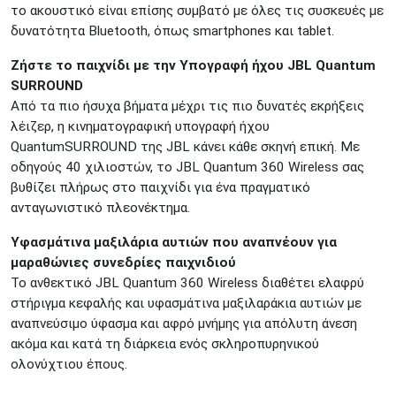
το ακουστικό είναι επίσης συμβατό με όλες τις συσκευές με
Δωδεκανήσου 28 &
ΘΕΣΣΑΛΟΝΙΚΗ
δυνατότητα Bluetooth, όπως smartphones και tablet.
Πολυτεχνείου
Προσοχή!
Η Διαθεσιμότητα μεταβάλλεται συνεχώς
Ζήστε το παιχνίδι με την Υπογραφή ήχου JBL Quantum
Διαβάστε εδώ
SURROUND
Από τα πιο ήσυχα βήματα μέχρι τις πιο δυνατές εκρήξεις
λέιζερ, η κινηματογραφική υπογραφή ήχου
QuantumSURROUND της JBL κάνει κάθε σκηνή επική. Με
οδηγούς 40 χιλιοστών, το JBL Quantum 360 Wireless σας
βυθίζει πλήρως στο παιχνίδι για ένα πραγματικό
ανταγωνιστικό πλεονέκτημα.
Υφασμάτινα μαξιλάρια αυτιών που αναπνέουν για
μαραθώνιες συνεδρίες παιχνιδιού
Το ανθεκτικό JBL Quantum 360 Wireless διαθέτει ελαφρύ
στήριγμα κεφαλής και υφασμάτινα μαξιλαράκια αυτιών με
αναπνεύσιμο ύφασμα και αφρό μνήμης για απόλυτη άνεση
ακόμα και κατά τη διάρκεια ενός σκληροπυρηνικού
ολονύχτιου έπους.