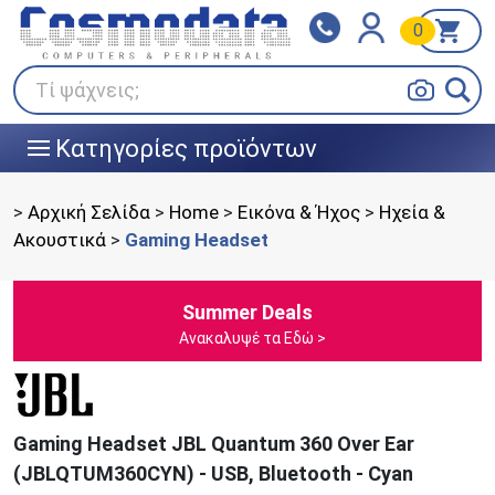
0
Klarna
BOX NOW
Πληρώστε σε 3
24/7 σε όλη την Ελλάδα!
άτοκες δόσεις
Τί ψάχνεις;
Κατηγορίες προϊόντων
|||
>
Αρχική Σελίδα
>
Home
>
Εικόνα & Ήχος
>
Ηχεία &
Ακουστικά
>
Gaming Ηeadset
Summer Deals
Ανακαλυψέ τα Εδώ >
Gaming Headset JBL Quantum 360 Over Ear
(JBLQTUM360CYN) - USB, Bluetooth - Cyan