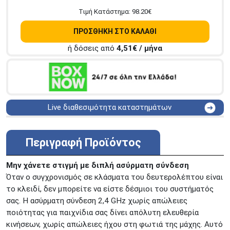
Tιμή Κατάστημα:
98.20
€
ΠΡΟΣΘΗΚΗ ΣΤΟ ΚΑΛΑΘΙ
ή δόσεις από
4,51
€ / μήνα
Live διαθεσιμότητα καταστημάτων
ΑΘΗΝΑ
Στουρνάρη 25
ΑΘΗΝΑ
Στουρνάρη 27
Περιγραφή Προϊόντος
ΠΕΡΙΣΤΕΡΙ
Εθν. Μακαρίου 19
Μαυρομιχάλη 1 και Ακτή
Μην χάνετε στιγμή με διπλή ασύρματη σύνδεση
ΠΕΙΡΑΙΑΣ
Κονδύλη
Όταν ο συγχρονισμός σε κλάσματα του δευτερολέπτου είναι
ΜΕΤΑΜΟΡΦΩΣΗ
Τατοϊόυ 117
το κλειδί, δεν μπορείτε να είστε δέσμιοι του συστήματός
σας. Η ασύρματη σύνδεση 2,4 GHz χωρίς απώλειες
ΓΛΥΦΑΔΑ
A. Παπανδρέου 4
ποιότητας για παιχνίδια σας δίνει απόλυτη ελευθερία
ΚΟΛΩΝΟΣ
Πτολεμαίου Κλαύδιου 8
κινήσεων, χωρίς απώλειες ήχου στη φωτιά της μάχης. Αυτό
ΚΕΝΤΡΙΚΕΣ ΑΠΟΘΗΚΕΣ