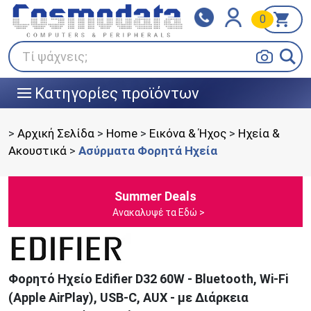
0
Klarna
BOX NOW
Πληρώστε σε 3
24/7 σε όλη την Ελλάδα!
άτοκες δόσεις
Τί ψάχνεις;
Κατηγορίες προϊόντων
|||
>
Αρχική Σελίδα
>
Home
>
Εικόνα & Ήχος
>
Ηχεία &
Ακουστικά
>
Ασύρματα Φορητά Ηχεία
Summer Deals
Ανακαλυψέ τα Εδώ >
Φορητό Ηχείο Edifier D32 60W - Bluetooth, Wi-Fi
(Apple AirPlay), USB-C, AUX - με Διάρκεια