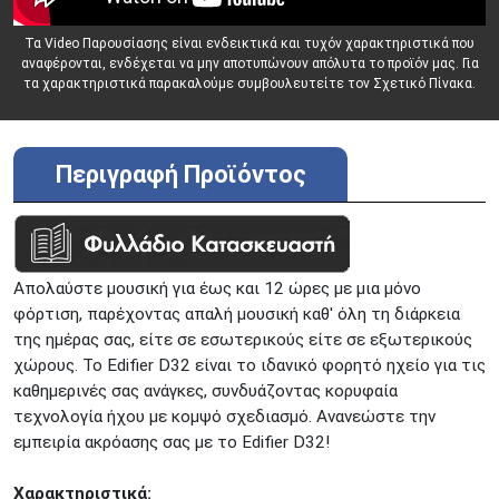
ΚΟΛΩΝΟΣ
Πτολεμαίου Κλαύδιου 8
Τα Video Παρουσίασης είναι ενδεικτικά και τυχόν χαρακτηριστικά που
ΚΕΝΤΡΙΚΕΣ ΑΠΟΘΗΚΕΣ
αναφέρονται, ενδέχεται να μην αποτυπώνουν απόλυτα το προϊόν μας. Για
Δωδεκανήσου 28 &
ΘΕΣΣΑΛΟΝΙΚΗ
τα χαρακτηριστικά παρακαλούμε συμβουλευτείτε τον Σχετικό Πίνακα.
Πολυτεχνείου
Προσοχή!
Η Διαθεσιμότητα μεταβάλλεται συνεχώς
Διαβάστε εδώ
Περιγραφή Προϊόντος
Απολαύστε μουσική για έως και 12 ώρες με μια μόνο
φόρτιση, παρέχοντας απαλή μουσική καθ' όλη τη διάρκεια
της ημέρας σας, είτε σε εσωτερικούς είτε σε εξωτερικούς
χώρους. Το Edifier D32 είναι το ιδανικό φορητό ηχείο για τις
καθημερινές σας ανάγκες, συνδυάζοντας κορυφαία
τεχνολογία ήχου με κομψό σχεδιασμό. Ανανεώστε την
εμπειρία ακρόασης σας με το Edifier D32!
Χαρακτηριστικά: