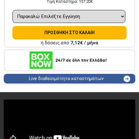
Tιμή Κατάστημα:
157.20
€
ΠΡΟΣΘΗΚΗ ΣΤΟ ΚΑΛΑΘΙ
ή δόσεις από
7,12
€ / μήνα
Live διαθεσιμότητα καταστημάτων
ΑΘΗΝΑ
Στουρνάρη 25
ΑΘΗΝΑ
Στουρνάρη 27
ΠΕΡΙΣΤΕΡΙ
Εθν. Μακαρίου 19
Μαυρομιχάλη 1 και Ακτή
ΠΕΙΡΑΙΑΣ
Κονδύλη
ΜΕΤΑΜΟΡΦΩΣΗ
Τατοϊόυ 117
ΓΛΥΦΑΔΑ
A. Παπανδρέου 4