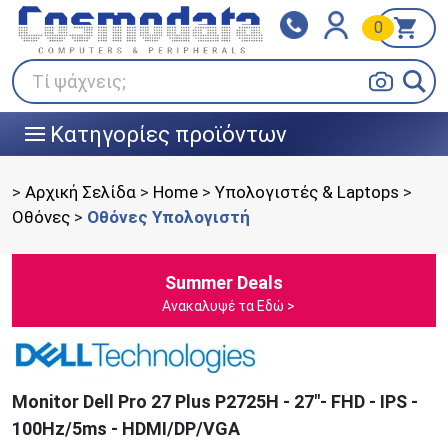
0
Klarna
BOX NOW
Πληρώστε σε 3
24/7 σε όλη την Ελλάδα!
άτοκες δόσεις
Τί ψάχνεις;
Κατηγορίες προϊόντων
|||
>
Αρχική Σελίδα
>
Home
>
Υπολογιστές & Laptops
>
Οθόνες
>
Οθόνες Υπολογιστή
Summer Deals
Ανακαλυψέ τα Εδώ >
Monitor Dell Pro 27 Plus P2725H - 27"- FHD - IPS -
100Hz/5ms - HDMI/DP/VGA