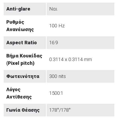
Anti-glare
Ναι
Ρυθμός
100 Hz
Ανανέωσης
Aspect Ratio
16:9
Βήμα Κουκίδας
0.3114 x 0.3114 mm
(Pixel pitch)
Φωτεινότητα
300 nits
Λόγος
1500:1
Αντίθεσης
Γωνία Θέασης
178°/178°