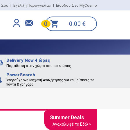
ο Σου
|
Εξέλιξη Παραγγελίας
|
Είσοδος Στο MyCosmo
0.00
€
0
Delivery Now 4 ώρες
Παράδοση στον χώρο σου σε 4 ώρες
PowerSearch
Υπερσύχρονη Μηχανή Αναζήτησης για να βρίσκεις τα
πάντα & γρήγορα.
Summer Deals
Ανακαλυψέ τα Εδώ >