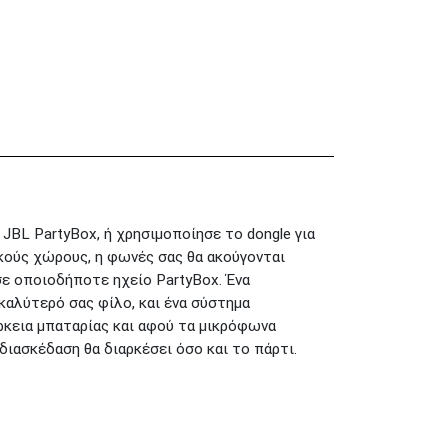
Μαυρομιχάλη 1
ΠΕΙΡΑΙΑΣ
και Ακτή Κονδύλη
ΜΕΤΑΜΟΡΦΩΣΗ
Τατοϊόυ 117
ΓΛΥΦΑΔΑ
A. Παπανδρέου 4
Πτολεμαίου
ΚΟΛΩΝΟΣ
Κλαύδιου 8
ΚΕΝΤΡΙΚΕΣ ΑΠΟΘΗΚΕΣ
Δωδεκανήσου 28
ΘΕΣΣΑΛΟΝΙΚΗ
& Πολυτεχνείου
Προσοχή!
Η Διαθεσιμότητα
JBL PartyBox, ή χρησιμοποίησε το dongle για
μεταβάλλεται συνεχώς
κούς χώρους, η φωνές σας θα ακούγονται
Διαβάστε εδώ
σε οποιοδήποτε ηχείο PartyBox. Ένα
αλύτερό σας φίλο, και ένα σύστημα
ρκεια μπαταρίας και αφού τα μικρόφωνα
ιασκέδαση θα διαρκέσει όσο και το πάρτι.