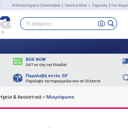
0
8 Καταστήματα Cosmodata
|
Service Now
|
Τεχνικός Στον Χώρ
Τί ψάχνεις;
BOX NOW
24/7 σε όλη την Ελλάδα!
Παραλαβή εντός 20'
Παρέλαβε την παραγγελία σου σε 20 λεπτά
Ηχεία & Ακουστικά
>
Μικρόφωνα