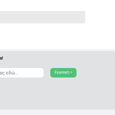
α!
Εγγραφή >