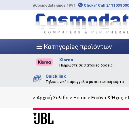
#Cosmodata since 1991
Click n' Call 211103800
Κατηγορίες προϊόντων
|||
Klarna
Πληρώστε σε 3 άτοκες δόσεις
Quick link
Τηλεφωνική παραγγελία με πιστωτική κάρτα
>
Αρχική Σελίδα
>
Home
>
Εικόνα & Ήχος
>