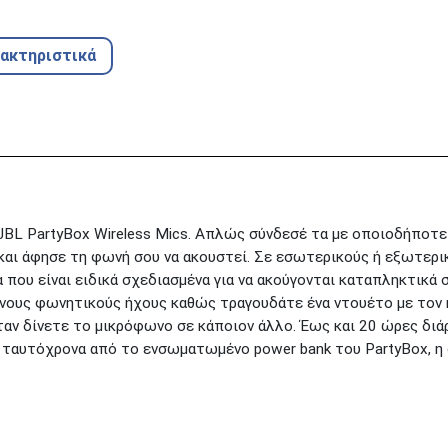
ρακτηριστικά
JBL PartyBox Wireless Mics. Απλώς σύνδεσέ τα με οποιοδήποτε 
 και άφησε τη φωνή σου να ακουστεί. Σε εσωτερικούς ή εξωτερι
 που είναι ειδικά σχεδιασμένα για να ακούγονται καταπληκτικά 
ους φωνητικούς ήχους καθώς τραγουδάτε ένα ντουέτο με τον κ
αν δίνετε το μικρόφωνο σε κάποιον άλλο. Έως και 20 ώρες διά
ταυτόχρονα από το ενσωματωμένο power bank του PartyBox, η δ