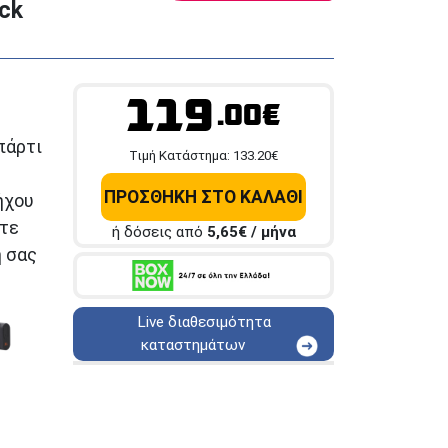
ck
119
.00€
πάρτι
Tιμή Κατάστημα:
133.20
€
υ
ΠΡΟΣΘΗΚΗ ΣΤΟ ΚΑΛΑΘΙ
ήχου
οτε
ή δόσεις από
5,65
€ / μήνα
ή σας
Live διαθεσιμότητα
καταστημάτων
ΑΘΗΝΑ
Στουρνάρη 25
ΑΘΗΝΑ
Στουρνάρη 27
ΠΕΡΙΣΤΕΡΙ
Εθν. Μακαρίου 19