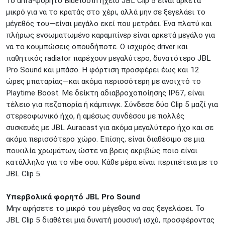
Το ultra-φορητό Bluetooth ηχείο JBL Clip 5 είναι αρκετά
ΚΟΛΩΝΟΣ
Πτολεμαίου Κλαύδιου 8
μικρό για να το κρατάς στο χέρι, αλλά μην σε ξεγελάει το
ΚΕΝΤΡΙΚΕΣ ΑΠΟΘΗΚΕΣ
μέγεθός του—είναι μεγάλο εκεί που μετράει. Ένα πλατύ και
Δωδεκανήσου 28 &
πλήρως ενσωματωμένο καραμπίνερ είναι αρκετά μεγάλο για
ΘΕΣΣΑΛΟΝΙΚΗ
Πολυτεχνείου
να το κουμπώσεις οπουδήποτε. Ο ισχυρός driver και
παθητικός radiator παρέχουν μεγαλύτερο, δυνατότερο JBL
Προσοχή!
Η Διαθεσιμότητα μεταβάλλεται συνεχώς
Pro Sound και μπάσο. Η φόρτιση προσφέρει έως και 12
Διαβάστε εδώ
ώρες μπαταρίας—και ακόμα περισσότερη με ανοιχτό το
Playtime Boost. Με δείκτη αδιαβροχοποίησης IP67, είναι
τέλειο για πεζοπορία ή κάμπινγκ. Σύνδεσε δύο Clip 5 μαζί για
στερεοφωνικό ήχο, ή αμέσως συνδέσου με πολλές
συσκευές με JBL Auracast για ακόμα μεγαλύτερο ήχο και σε
ακόμα περισσότερο χώρο. Επίσης, είναι διαθέσιμο σε μια
ποικιλία χρωμάτων, ώστε να βρεις ακριβώς ποιο είναι
κατάλληλο για το vibe σου. Κάθε μέρα είναι περιπέτεια με το
JBL Clip 5.
Υπερβολικά φορητό JBL Pro Sound
Μην αφήσετε το μικρό του μέγεθος να σας ξεγελάσει. Το
JBL Clip 5 διαθέτει μια δυνατή μουσική ισχύ, προσφέροντας