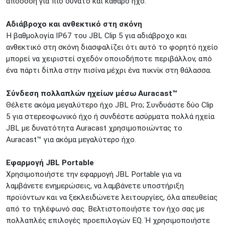
απόδοση για πιο δυνατό και καθαρό ήχο.
Αδιάβροχο και ανθεκτικό στη σκόνη
Η βαθμολογία IP67 του JBL Clip 5 για αδιάβροχο και
ανθεκτικό στη σκόνη διασφαλίζει ότι αυτό το φορητό ηχείο
μπορεί να χειριστεί σχεδόν οποιοδήποτε περιβάλλον, από
ένα πάρτι δίπλα στην πισίνα μέχρι ένα πικνίκ στη θάλασσα.
Σύνδεση πολλαπλών ηχείων μέσω Auracast™
Θέλετε ακόμα μεγαλύτερο ήχο JBL Pro; Συνδυάστε δύο Clip
5 για στερεοφωνικό ήχο ή συνδέστε ασύρματα πολλά ηχεία
JBL με δυνατότητα Auracast χρησιμοποιώντας το
Auracast™ για ακόμα μεγαλύτερο ήχο.
Εφαρμογή JBL Portable
Χρησιμοποιήστε την εφαρμογή JBL Portable για να
λαμβάνετε ενημερώσεις, να λαμβάνετε υποστήριξη
προϊόντων και να ξεκλειδώνετε λειτουργίες, όλα απευθείας
από το τηλέφωνό σας. Βελτιστοποιήστε τον ήχο σας με
πολλαπλές επιλογές προεπιλογών EQ. Ή χρησιμοποιήστε