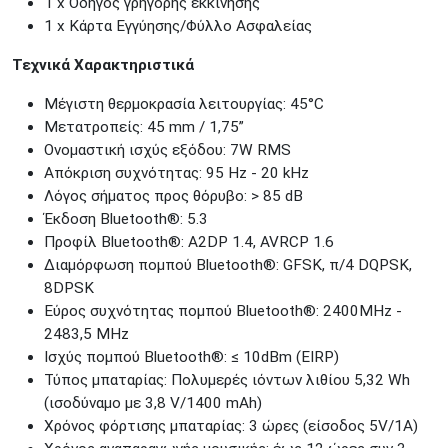
1 x Οδηγός γρήγορης εκκίνησης
1 x Κάρτα Εγγύησης/Φύλλο Ασφαλείας
Τεχνικά Χαρακτηριστικά
Μέγιστη θερμοκρασία λειτουργίας: 45°C
Μετατροπείς: 45 mm / 1,75”
Ονομαστική ισχύς εξόδου: 7W RMS
Απόκριση συχνότητας: 95 Hz - 20 kHz
Λόγος σήματος προς θόρυβο: > 85 dB
Έκδοση Bluetooth®: 5.3
Προφίλ Bluetooth®: A2DP 1.4, AVRCP 1.6
Διαμόρφωση πομπού Bluetooth®: GFSK, π/4 DQPSK,
8DPSK
Εύρος συχνότητας πομπού Bluetooth®: 2400MHz -
2483,5 MHz
Ισχύς πομπού Bluetooth®: ≤ 10dBm (EIRP)
Τύπος μπαταρίας: Πολυμερές ιόντων λιθίου 5,32 Wh
(ισοδύναμο με 3,8 V/1400 mAh)
Χρόνος φόρτισης μπαταρίας: 3 ώρες (είσοδος 5V/1A)