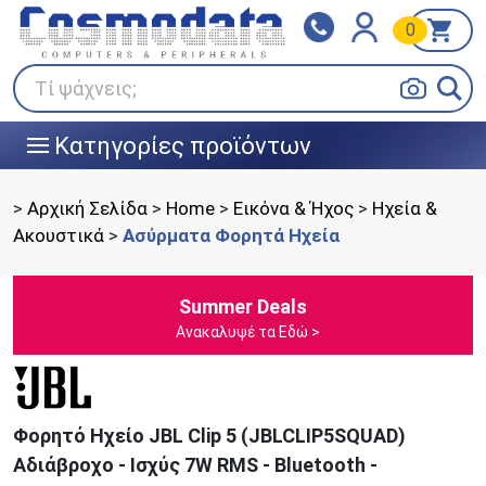
0
Klarna
BOX NOW
Πληρώστε σε 3
24/7 σε όλη την Ελλάδα!
άτοκες δόσεις
Τί ψάχνεις;
Κατηγορίες προϊόντων
|||
>
Αρχική Σελίδα
>
Home
>
Εικόνα & Ήχος
>
Ηχεία &
Ακουστικά
>
Ασύρματα Φορητά Ηχεία
Summer Deals
Ανακαλυψέ τα Εδώ >
Φορητό Ηχείο JBL Clip 5 (JBLCLIP5SQUAD)
Αδιάβροχο - Ισχύς 7W RMS - Bluetooth -