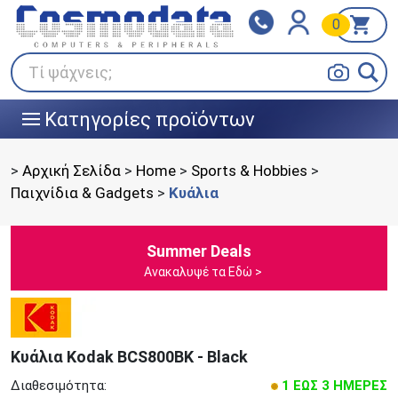
0
Klarna
BOX NOW
Πληρώστε σε 3
24/7 σε όλη την Ελλάδα!
άτοκες δόσεις
Τί ψάχνεις;
Κατηγορίες προϊόντων
|||
>
Αρχική Σελίδα
>
Home
>
Sports & Hobbies
>
Παιχνίδια & Gadgets
>
Κυάλια
Summer Deals
Ανακαλυψέ τα Εδώ >
Κυάλια Kodak BCS800BK - Black
Διαθεσιμότητα:
1 ΕΩΣ 3 ΗΜΕΡΕΣ