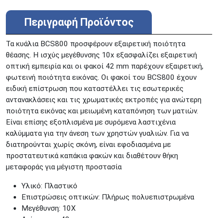
ΑΘΗΝΑ
Στουρνάρη 25
ΑΘΗΝΑ
Στουρνάρη 27
Περιγραφή Προϊόντος
ΠΕΡΙΣΤΕΡΙ
Εθν. Μακαρίου 19
Μαυρομιχάλη 1 και Ακτή
Τα κυάλια BCS800 προσφέρουν εξαιρετική ποιότητα
ΠΕΙΡΑΙΑΣ
Κονδύλη
θέασης. Η ισχύς μεγέθυνσης 10x εξασφαλίζει εξαιρετική
ΜΕΤΑΜΟΡΦΩΣΗ
Τατοϊόυ 117
οπτική εμπειρία και οι φακοί 42 mm παρέχουν εξαιρετική,
φωτεινή ποιότητα εικόνας. Οι φακοί του BCS800 έχουν
ΓΛΥΦΑΔΑ
A. Παπανδρέου 4
ειδική επίστρωση που καταστέλλει τις εσωτερικές
ΚΟΛΩΝΟΣ
Πτολεμαίου Κλαύδιου 8
αντανακλάσεις και τις χρωματικές εκτροπές για ανώτερη
ΚΕΝΤΡΙΚΕΣ ΑΠΟΘΗΚΕΣ
ποιότητα εικόνας και μειωμένη καταπόνηση των ματιών.
Δωδεκανήσου 28 &
ΘΕΣΣΑΛΟΝΙΚΗ
Είναι επίσης εξοπλισμένα με συρόμενα λαστιχένια
Πολυτεχνείου
καλύμματα για την άνεση των χρηστών γυαλιών. Για να
Προσοχή!
Η Διαθεσιμότητα μεταβάλλεται συνεχώς
διατηρούνται χωρίς σκόνη, είναι εφοδιασμένα με
Διαβάστε εδώ
προστατευτικά καπάκια φακών και διαθέτουν θήκη
μεταφοράς για μέγιστη προστασία
Υλικό: Πλαστικό
Επιστρώσεις οπτικών: Πλήρως πολυεπιστρωμένα
Μεγέθυνση: 10X