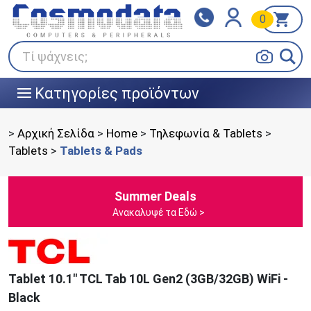
0
Klarna
BOX NOW
Πληρώστε σε 3
24/7 σε όλη την Ελλάδα!
άτοκες δόσεις
Τί ψάχνεις;
Κατηγορίες προϊόντων
|||
>
Αρχική Σελίδα
>
Home
>
Τηλεφωνία & Tablets
>
Tablets
>
Tablets & Pads
Summer Deals
Ανακαλυψέ τα Εδώ >
Tablet 10.1" TCL Tab 10L Gen2 (3GB/32GB) WiFi -
Black