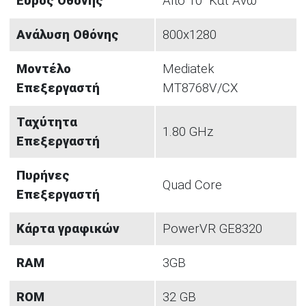
Εύρος Οθόνης
Aπο 10" Και Άνω
Ανάλυση Οθόνης
800x1280
Μοντέλο
Mediatek
Επεξεργαστή
MT8768V/CX
Ταχύτητα
1.80 GHz
Επεξεργαστή
Πυρήνες
Quad Core
Επεξεργαστή
Κάρτα γραφικών
PowerVR GE8320
RAM
3GB
ROM
32 GB