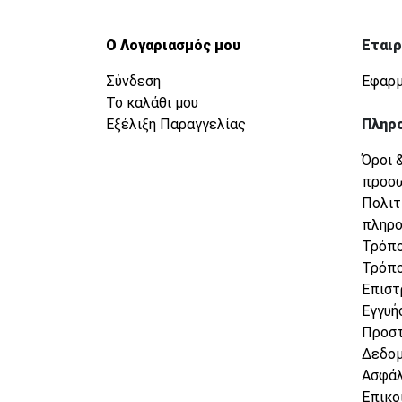
Ο Λογαριασμός μου
Εταιρ
Σύνδεση
Εφαρμ
Το καλάθι μου
Εξέλιξη Παραγγελίας
Πληρ
Όροι 
προσ
Πολιτ
πληρ
Τρόπο
Τρόπο
Επιστ
Εγγυή
Προσ
Δεδο
Ασφάλ
Επικο