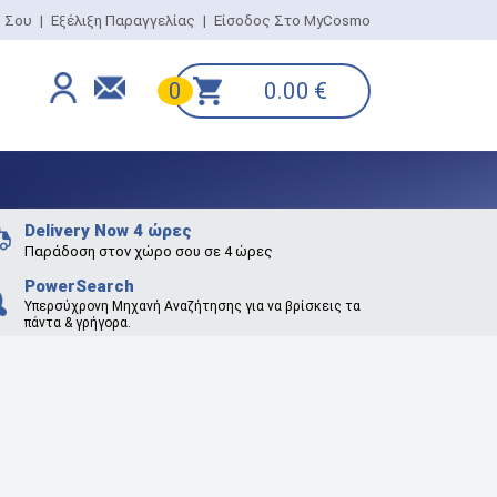
ο Σου
|
Εξέλιξη Παραγγελίας
|
Είσοδος Στο MyCosmo
0.00
€
0
Delivery Now 4 ώρες
Παράδοση στον χώρο σου σε 4 ώρες
PowerSearch
Υπερσύχρονη Μηχανή Αναζήτησης για να βρίσκεις τα
πάντα & γρήγορα.