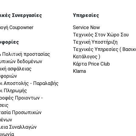
ικές Συνεργασίες
Υπηρεσίες
ογή Coupowner
Service Now
Τεχνικός Στον Χώρο Σου
οφορίες
Τεχνική Υποστήριξη
Τεχνικές Υπηρεσίες ( Βασικ
& Πολιτική προστασίας
Κατάλογος )
ωπικών δεδομένων
Κάρτα Price Club
ική ασφάλειας
Klarna
οφοριών
ι Αποστολής - Παραλαβής
ι Πληρωμής
ροφές Προιοντων -
σεις
τασία Προσωπικών
μένων
εια Συναλλαγών
ινωνία