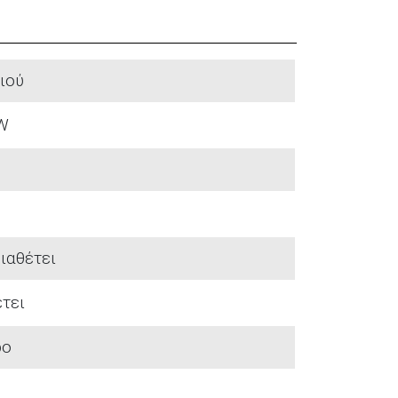
ιού
W
ιαθέτει
τει
ρο