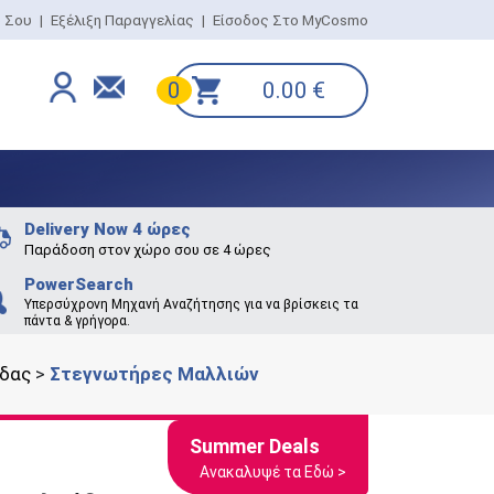
ο Σου
|
Εξέλιξη Παραγγελίας
|
Είσοδος Στο MyCosmo
0.00
€
0
Delivery Now 4 ώρες
Παράδοση στον χώρο σου σε 4 ώρες
PowerSearch
Υπερσύχρονη Μηχανή Αναζήτησης για να βρίσκεις τα
πάντα & γρήγορα.
ίδας
>
Στεγνωτήρες Μαλλιών
Summer Deals
Ανακαλυψέ τα Εδώ >