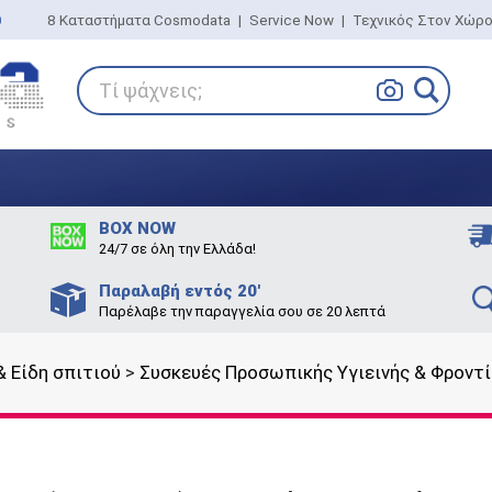
0
8 Καταστήματα Cosmodata
|
Service Now
|
Τεχνικός Στον Χώρ
Τί ψάχνεις;
BOX NOW
24/7 σε όλη την Ελλάδα!
Παραλαβή εντός 20'
Παρέλαβε την παραγγελία σου σε 20 λεπτά
 Είδη σπιτιού
>
Συσκευές Προσωπικής Υγιεινής & Φροντ