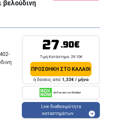
ι βελούδινη
27
.90€
402-
Tιμή Κατάστημα:
29.10
€
ύδινη
ΠΡΟΣΘΗΚΗ ΣΤΟ ΚΑΛΑΘΙ
ή δόσεις από
1,33
€ / μήνα
Live διαθεσιμότητα
καταστημάτων
ΑΘΗΝΑ
Στουρνάρη 25
ΑΘΗΝΑ
Στουρνάρη 27