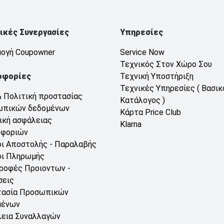
ικές Συνεργασίες
Υπηρεσίες
ογή Coupowner
Service Now
Τεχνικός Στον Χώρο Σου
οφορίες
Τεχνική Υποστήριξη
Τεχνικές Υπηρεσίες ( Βασικ
& Πολιτική προστασίας
Κατάλογος )
ωπικών δεδομένων
Κάρτα Price Club
ική ασφάλειας
Klarna
οφοριών
ι Αποστολής - Παραλαβής
ι Πληρωμής
ροφές Προιοντων -
σεις
τασία Προσωπικών
μένων
εια Συναλλαγών