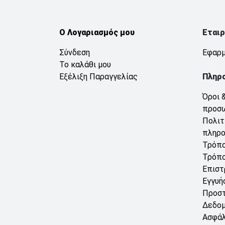
Ο Λογαριασμός μου
Εταιρ
Σύνδεση
Εφαρμ
Το καλάθι μου
Εξέλιξη Παραγγελίας
Πληρ
Όροι 
προσ
Πολιτ
πληρ
Τρόπο
Τρόπο
Επιστ
Εγγυή
Προσ
Δεδο
Ασφάλ