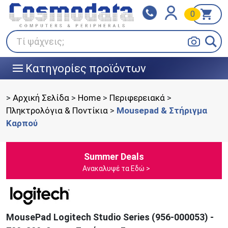
0
Klarna
BOX NOW
Πληρώστε σε 3
24/7 σε όλη την Ελλάδα!
άτοκες δόσεις
Τί ψάχνεις;
Κατηγορίες προϊόντων
|||
>
Αρχική Σελίδα
>
Home
>
Περιφερειακά
>
Πληκτρολόγια & Ποντίκια
>
Mousepad & Στήριγμα
Καρπού
Summer Deals
Ανακαλυψέ τα Εδώ >
MousePad Logitech Studio Series (956-000053) -