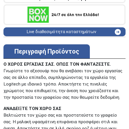
Live διαθεσιμότητα καταστημάτων
ΑΘΗΝΑ
Στουρνάρη 25
ΑΘΗΝΑ
Στουρνάρη 27
Περιγραφή Προϊόντος
ΠΕΡΙΣΤΕΡΙ
Εθν. Μακαρίου 19
Μαυρομιχάλη 1 και Ακτή
Ο ΧΩΡΟΣ ΕΡΓΑΣΙΑΣ ΣΑΣ. ΟΠΩΣ ΤΟΝ ΦΑΝΤΑΖΕΣΤΕ.
ΠΕΙΡΑΙΑΣ
Κονδύλη
Γνωρίστε το αξεσουάρ που θα ανεβάσει τον χώρο εργασίας
ΜΕΤΑΜΟΡΦΩΣΗ
Τατοϊόυ 117
σας σε άλλο επίπεδο, συμπληρώνοντας τα εργαλεία της
Logitech με ιδανικό τρόπο. Αποκτήστε τις πινελιές
ΓΛΥΦΑΔΑ
A. Παπανδρέου 4
χρώματος που επιθυμείτε, την άνεση που χρειάζεστε και
ΚΟΛΩΝΟΣ
Πτολεμαίου Κλαύδιου 8
την προστασία του γραφείου σας που θεωρείτε δεδομένη.
ΚΕΝΤΡΙΚΕΣ ΑΠΟΘΗΚΕΣ
Δωδεκανήσου 28 &
ΑΝΑΔΕΙΞΤΕ ΤΟΝ ΧΩΡΟ ΣΑΣ
ΘΕΣΣΑΛΟΝΙΚΗ
Πολυτεχνείου
Βελτιώστε τον χώρο σας και προστατεύστε το γραφείο
Προσοχή!
Η Διαθεσιμότητα μεταβάλλεται συνεχώς
σας. Η μαλακή υφασμάτινη επιφάνεια προσφέρει στιλ και
Διαβάστε εδώ
άνεση. Αποκτήστε την σε λιλά, σκούρο ροζ ή μέτριο γκρι.