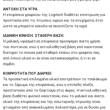
ΑΝΤΟΧΗ ΣΤΑ ΥΓΡΑ
Η επιφάνεια γραφείου της Logitech διαθέτει επίστρωση για
προστασία από τις πτώσεις υγρών και τα ατυχήματα, έτσι
ώστε να μπορείτε εύκολα να σκουπίζετε τα υγρά.
ΙΔΑΝΙΚΗ ΚΙΝΗΣΗ. ΣΤΑΘΕΡΗ ΒΑΣΗ.
Η μαλακή, υφασμάτινη επιφάνεια προσφέρει άνετη χρήση
του ποντικιού, ενώ η αντιολισθητική βάση από καουτσούκ
διατηρεί το mouse pad σταθερό επάνω στο γραφείο σας,
από όποιο υλικό κι αν είναι κατασκευασμένο, ό,τι κι αν
συμβεί.
ΚΟΜΨΟΤΗΤΑ ΠΟΥ ΔΙΑΡΚΕΙ
Τα προσεκτικά επιλεγμένα υλικά αποτρέπουν το τσαλάκωμα
και το ζάρωμα της επιφάνειας, ενώ η επίπεδη πλέξη
προστατεύει από το ξέφτισμα στις άκρες. Η αντιολισθητική
βάση διαθέτει φυσικό καουτσούκ, ενώ το μαλακό και άνετο
υλικό της επιφάνειας και της εσωτερικής στρώσης είναι
φτιαγμένο από ανακυκλωμένο πολυεστέρα, για να δώσει μια