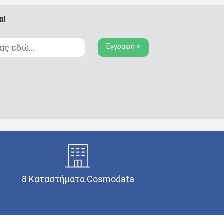
α!
Εγγραφή >
8 Καταστήματα Cosmodata