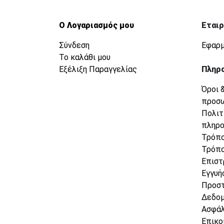
Ο Λογαριασμός μου
Εταιρ
Σύνδεση
Εφαρμ
Το καλάθι μου
Εξέλιξη Παραγγελίας
Πληρ
Όροι 
προσ
Πολιτ
πληρ
Τρόπο
Τρόπο
Επιστ
Εγγυή
Προσ
Δεδο
Ασφάλ
Επικο