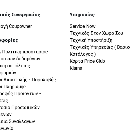
ικές Συνεργασίες
Υπηρεσίες
ογή Coupowner
Service Now
Τεχνικός Στον Χώρο Σου
οφορίες
Τεχνική Υποστήριξη
Τεχνικές Υπηρεσίες ( Βασικ
& Πολιτική προστασίας
Κατάλογος )
ωπικών δεδομένων
Κάρτα Price Club
ική ασφάλειας
Klarna
οφοριών
ι Αποστολής - Παραλαβής
ι Πληρωμής
ροφές Προιοντων -
σεις
τασία Προσωπικών
μένων
εια Συναλλαγών
ινωνία