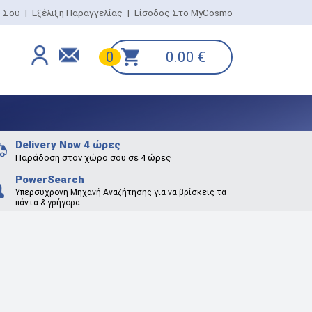
ο Σου
|
Εξέλιξη Παραγγελίας
|
Είσοδος Στο MyCosmo
0.00
€
0
Delivery Now 4 ώρες
Παράδοση στον χώρο σου σε 4 ώρες
PowerSearch
Υπερσύχρονη Μηχανή Αναζήτησης για να βρίσκεις τα
πάντα & γρήγορα.