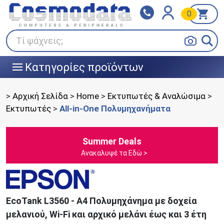
0
Klarna
BOX NOW
Πληρώστε σε 3
24/7 σε όλη την Ελλάδα!
άτοκες δόσεις
Τί ψάχνεις;
Κατηγορίες προϊόντων
|||
>
Αρχική Σελίδα
>
Home
>
Εκτυπωτές & Αναλώσιμα
>
Εκτυπωτές
>
All-in-One Πολυμηχανήματα
Summer Deals
Ανακαλυψέ τα Εδώ >
EcoTank L3560 - A4 Πολυμηχάνημα με δοχεία
μελανιού, Wi-Fi και αρχικό μελάνι έως και 3 έτη