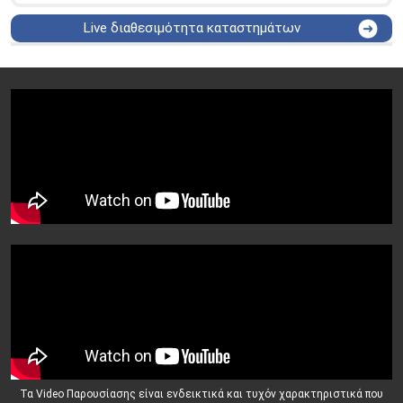
Live διαθεσιμότητα καταστημάτων
ΑΘΗΝΑ
Στουρνάρη 25
ΑΘΗΝΑ
Στουρνάρη 27
ΠΕΡΙΣΤΕΡΙ
Εθν. Μακαρίου 19
Μαυρομιχάλη 1 και Ακτή
ΠΕΙΡΑΙΑΣ
Κονδύλη
ΜΕΤΑΜΟΡΦΩΣΗ
Τατοϊόυ 117
ΓΛΥΦΑΔΑ
A. Παπανδρέου 4
ΚΟΛΩΝΟΣ
Πτολεμαίου Κλαύδιου 8
ΚΕΝΤΡΙΚΕΣ ΑΠΟΘΗΚΕΣ
Δωδεκανήσου 28 &
ΘΕΣΣΑΛΟΝΙΚΗ
Πολυτεχνείου
Προσοχή!
Η Διαθεσιμότητα μεταβάλλεται συνεχώς
Διαβάστε εδώ
Τα Video Παρουσίασης είναι ενδεικτικά και τυχόν χαρακτηριστικά που