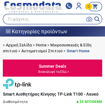
0
Klarna
BOX NOW
Πληρώστε σε 3
24/7 σε όλη την Ελλάδα!
άτοκες δόσεις
Τί ψάχνεις;
Κατηγορίες προϊόντων
|||
>
Αρχική Σελίδα
>
Home
>
Μικροσυσκευές & Είδη
σπιτιού
>
Αυτοματισμοί Σπιτιού
>
Smart Home
Summer Deals
Ανακαλυψέ τα Εδώ >
Smart Αισθητήρας Κίνησης TP-Link T100 - Λευκό
Διαθεσιμότητα:
ΣΕ ΑΠΟΘΕΜΑ