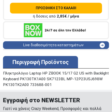
ΠΡΟΣΘΗΚΗ ΣΤΟ ΚΑΛΑΘΙ
ή δόσεις από
2,85
€ / μήνα
Live διαθεσιμότητα καταστημάτων
ΑΘΗΝΑ
Στουρνάρη 25
ΑΘΗΝΑ
Στουρνάρη 27
Περιγραφή Προϊόντος
ΠΕΡΙΣΤΕΡΙ
Εθν. Μακαρίου 19
Μαυρομιχάλη 1 και Ακτή
Πληκτρολόγιο Laptop HP ZBOOK 15/17 G2 US with Backlight
ΠΕΙΡΑΙΑΣ
Κονδύλη
Keyboard PK130TK1A00 SK7123BL MP-12P23USJ698W
ΜΕΤΑΜΟΡΦΩΣΗ
Τατοϊόυ 117
PK130TK2A00 733688-001
ΓΛΥΦΑΔΑ
A. Παπανδρέου 4
ΚΟΛΩΝΟΣ
Πτολεμαίου Κλαύδιου 8
Εγγραφή στο NEWSLETTER
ΚΕΝΤΡΙΚΕΣ ΑΠΟΘΗΚΕΣ
Γιατί να χάνεις Crazy Weekend, Προσφορές και πολλά
Δωδεκανήσου 28 &