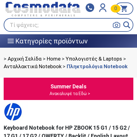
0
Klarna
BOX NOW
Πληρώστε σε 3
24/7 σε όλη την Ελλάδα!
άτοκες δόσεις
Τί ψάχνεις;
Κατηγορίες προϊόντων
|||
>
Αρχική Σελίδα
>
Home
>
Υπολογιστές & Laptops
>
Ανταλλακτικά Notebook
>
Πληκτρολόγια Notebook
Summer Deals
Ανακαλυψέ τα Εδώ >
Keyboard Notebook for HP ZBOOK 15 G1 / 15 G2 /
17 G1 / 17 G2 / QWERTY / Backlit / English Layout