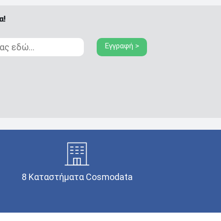
α!
Εγγραφή >
8 Καταστήματα Cosmodata