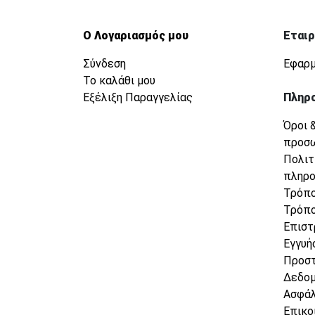
Ο Λογαριασμός μου
Εταιρ
Σύνδεση
Εφαρμ
Το καλάθι μου
Εξέλιξη Παραγγελίας
Πληρ
Όροι 
προσ
Πολιτ
πληρ
Τρόπο
Τρόπο
Επιστ
Εγγυή
Προσ
Δεδο
Ασφάλ
Επικο