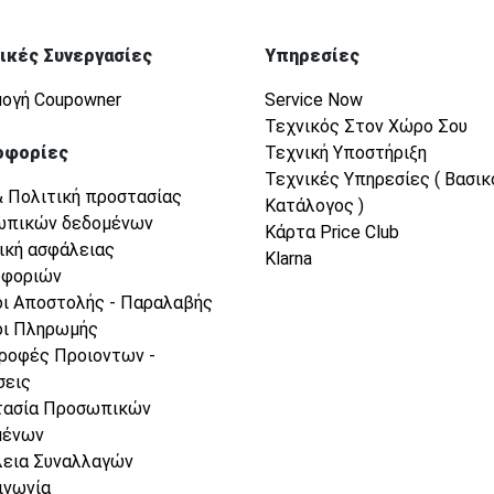
ικές Συνεργασίες
Υπηρεσίες
ογή Coupowner
Service Now
Τεχνικός Στον Χώρο Σου
οφορίες
Τεχνική Υποστήριξη
Τεχνικές Υπηρεσίες ( Βασικ
& Πολιτική προστασίας
Κατάλογος )
ωπικών δεδομένων
Κάρτα Price Club
ική ασφάλειας
Klarna
οφοριών
ι Αποστολής - Παραλαβής
ι Πληρωμής
ροφές Προιοντων -
σεις
τασία Προσωπικών
μένων
εια Συναλλαγών
ινωνία