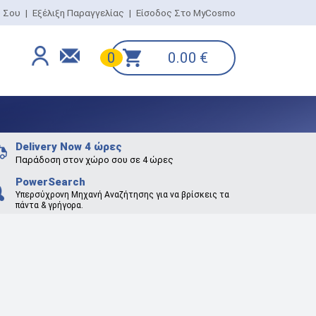
ο Σου
|
Εξέλιξη Παραγγελίας
|
Είσοδος Στο MyCosmo
0.00
€
0
Delivery Now 4 ώρες
Παράδοση στον χώρο σου σε 4 ώρες
PowerSearch
Υπερσύχρονη Μηχανή Αναζήτησης για να βρίσκεις τα
πάντα & γρήγορα.