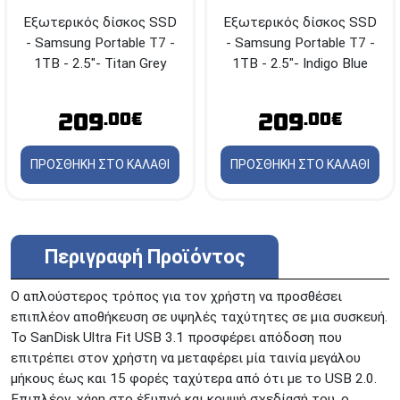
Εξωτερικός δίσκος SSD
Εξωτερικός δίσκος SSD
- Samsung Portable T7 -
- Samsung Portable T7 -
1TB - 2.5"- Titan Grey
1TB - 2.5"- Indigo Blue
209
209
.00€
.00€
ΠΡΟΣΘΗΚΗ ΣΤΟ ΚΑΛΑΘΙ
ΠΡΟΣΘΗΚΗ ΣΤΟ ΚΑΛΑΘΙ
Περιγραφή Προϊόντος
Ο απλούστερος τρόπος για τον χρήστη να προσθέσει
επιπλέον αποθήκευση σε υψηλές ταχύτητες σε μια συσκευή.
Το SanDisk Ultra Fit USB 3.1 προσφέρει απόδοση που
επιτρέπει στον χρήστη να μεταφέρει μία ταινία μεγάλου
μήκους έως και 15 φορές ταχύτερα από ότι με τo USB 2.0.
Επιπλέον, χάρη στο έξυπνό και κομψή σχεδίασή του, ο