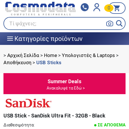
0
Klarna
BOX NOW
Πληρώστε σε 3
24/7 σε όλη την Ελλάδα!
άτοκες δόσεις
Τί ψάχνεις;
Κατηγορίες προϊόντων
|||
>
Αρχική Σελίδα
>
Home
>
Υπολογιστές & Laptops
>
Αποθήκευση
>
USB Sticks
Summer Deals
Ανακαλυψέ τα Εδώ >
USB Stick - SanDisk Ultra Fit - 32GB - Black
Διαθεσιμότητα:
ΣΕ ΑΠΟΘΕΜΑ