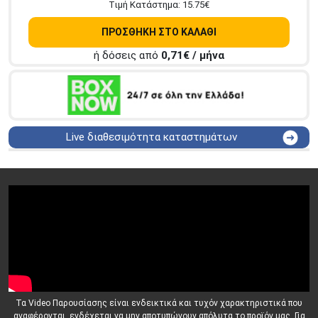
Tιμή Κατάστημα:
15.75
€
ΠΡΟΣΘΗΚΗ ΣΤΟ ΚΑΛΑΘΙ
ή δόσεις από
0,71
€ / μήνα
Live διαθεσιμότητα καταστημάτων
ΑΘΗΝΑ
Στουρνάρη 25
ΑΘΗΝΑ
Στουρνάρη 27
ΠΕΡΙΣΤΕΡΙ
Εθν. Μακαρίου 19
Μαυρομιχάλη 1 και Ακτή
ΠΕΙΡΑΙΑΣ
Κονδύλη
ΜΕΤΑΜΟΡΦΩΣΗ
Τατοϊόυ 117
ΓΛΥΦΑΔΑ
A. Παπανδρέου 4
ΚΟΛΩΝΟΣ
Πτολεμαίου Κλαύδιου 8
Τα Video Παρουσίασης είναι ενδεικτικά και τυχόν χαρακτηριστικά που
ΚΕΝΤΡΙΚΕΣ ΑΠΟΘΗΚΕΣ
αναφέρονται, ενδέχεται να μην αποτυπώνουν απόλυτα το προϊόν μας. Για