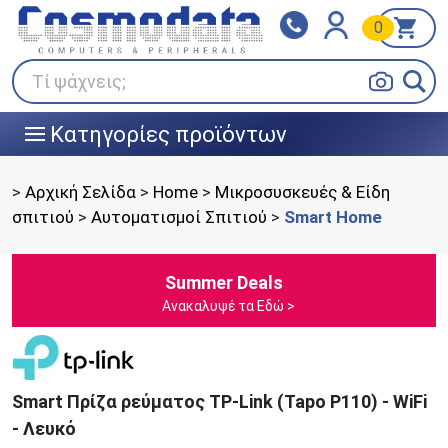
0
Klarna
BOX NOW
Πληρώστε σε 3
24/7 σε όλη την Ελλάδα!
άτοκες δόσεις
Τί ψάχνεις;
Κατηγορίες προϊόντων
|||
>
Αρχική Σελίδα
>
Home
>
Μικροσυσκευές & Είδη
σπιτιού
>
Αυτοματισμοί Σπιτιού
>
Smart Home
Summer Deals
Ανακαλυψέ τα Εδώ >
Smart Πρίζα ρεύματος TP-Link (Tapo P110) - WiFi
- Λευκό