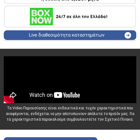
Live διαθεσιμότητα καταστημάτων
ΑΘΗΝΑ
Στουρνάρη 25
ΑΘΗΝΑ
Στουρνάρη 27
ΠΕΡΙΣΤΕΡΙ
Εθν. Μακαρίου 19
Μαυρομιχάλη 1 και Ακτή
ΠΕΙΡΑΙΑΣ
Κονδύλη
ΜΕΤΑΜΟΡΦΩΣΗ
Τατοϊόυ 117
ΓΛΥΦΑΔΑ
A. Παπανδρέου 4
ΚΟΛΩΝΟΣ
Πτολεμαίου Κλαύδιου 8
Τα Video Παρουσίασης είναι ενδεικτικά και τυχόν χαρακτηριστικά που
ΚΕΝΤΡΙΚΕΣ ΑΠΟΘΗΚΕΣ
αναφέρονται, ενδέχεται να μην αποτυπώνουν απόλυτα το προϊόν μας. Για
Δωδεκανήσου 28 &
ΘΕΣΣΑΛΟΝΙΚΗ
τα χαρακτηριστικά παρακαλούμε συμβουλευτείτε τον Σχετικό Πίνακα.
Πολυτεχνείου
Προσοχή!
Η Διαθεσιμότητα μεταβάλλεται συνεχώς
Διαβάστε εδώ