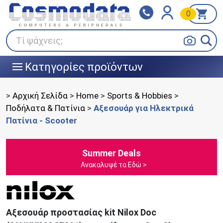
0
Klarna
BOX NOW
Πληρώστε σε 3
24/7 σε όλη την Ελλάδα!
άτοκες δόσεις
Τί ψάχνεις;
Κατηγορίες προϊόντων
|||
>
Αρχική Σελίδα
>
Home
>
Sports & Hobbies
>
Ποδήλατα & Πατίνια
>
Αξεσουάρ για Ηλεκτρικά
Πατίνια - Scooter
Summer Deals
Ανακαλυψέ τα Εδώ >
Αξεσουάρ προστασίας kit Nilox Doc