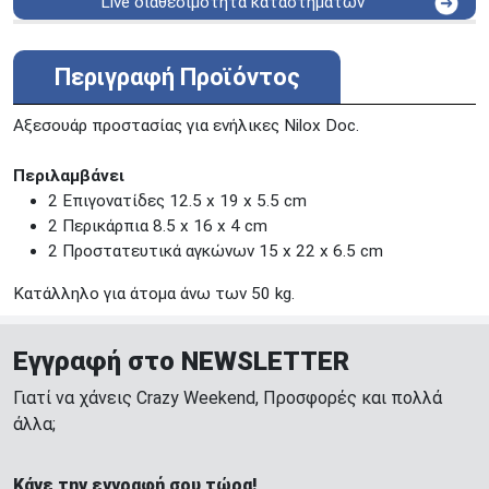
Live διαθεσιμότητα καταστημάτων
ΑΘΗΝΑ
Στουρνάρη 25
ΑΘΗΝΑ
Στουρνάρη 27
Περιγραφή Προϊόντος
ΠΕΡΙΣΤΕΡΙ
Εθν. Μακαρίου 19
Μαυρομιχάλη 1 και Ακτή
Αξεσουάρ προστασίας για ενήλικες Nilox Doc.
ΠΕΙΡΑΙΑΣ
Κονδύλη
ΜΕΤΑΜΟΡΦΩΣΗ
Τατοϊόυ 117
Περιλαμβάνει
2 Επιγονατίδες 12.5 x 19 x 5.5 cm
ΓΛΥΦΑΔΑ
A. Παπανδρέου 4
2 Περικάρπια 8.5 x 16 x 4 cm
ΚΟΛΩΝΟΣ
Πτολεμαίου Κλαύδιου 8
2 Προστατευτικά αγκώνων 15 x 22 x 6.5 cm
ΚΕΝΤΡΙΚΕΣ ΑΠΟΘΗΚΕΣ
Δωδεκανήσου 28 &
Κατάλληλο για άτομα άνω των 50 kg.
ΘΕΣΣΑΛΟΝΙΚΗ
Πολυτεχνείου
Προσοχή!
Η Διαθεσιμότητα μεταβάλλεται συνεχώς
Εγγραφή στο NEWSLETTER
Διαβάστε εδώ
Γιατί να χάνεις Crazy Weekend, Προσφορές και πολλά
άλλα;
Κάνε την εγγραφή σου τώρα!