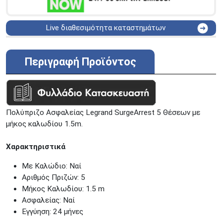
Live διαθεσιμότητα καταστημάτων
ΑΘΗΝΑ
Στουρνάρη 25
ΑΘΗΝΑ
Στουρνάρη 27
Περιγραφή Προϊόντος
ΠΕΡΙΣΤΕΡΙ
Εθν. Μακαρίου 19
Μαυρομιχάλη 1 και Ακτή
ΠΕΙΡΑΙΑΣ
Κονδύλη
ΜΕΤΑΜΟΡΦΩΣΗ
Τατοϊόυ 117
Πολύπριζο Ασφαλείας Legrand SurgeArrest 5 Θέσεων με
ΓΛΥΦΑΔΑ
A. Παπανδρέου 4
μήκος καλωδίου 1.5m.
ΚΟΛΩΝΟΣ
Πτολεμαίου Κλαύδιου 8
ΚΕΝΤΡΙΚΕΣ ΑΠΟΘΗΚΕΣ
Χαρακτηριστικά
Δωδεκανήσου 28 &
ΘΕΣΣΑΛΟΝΙΚΗ
Με Καλώδιο: Ναί
Πολυτεχνείου
Αριθμός Πριζών: 5
Προσοχή!
Η Διαθεσιμότητα μεταβάλλεται συνεχώς
Μήκος Καλωδίου: 1.5 m
Διαβάστε εδώ
Ασφαλείας: Ναί
Εγγύηση: 24 μήνες