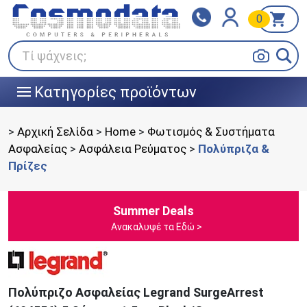
0
Klarna
BOX NOW
Πληρώστε σε 3
24/7 σε όλη την Ελλάδα!
άτοκες δόσεις
Τί ψάχνεις;
Κατηγορίες προϊόντων
|||
>
Αρχική Σελίδα
>
Home
>
Φωτισμός & Συστήματα
Ασφαλείας
>
Ασφάλεια Ρεύματος
>
Πολύπριζα &
Πρίζες
Summer Deals
Ανακαλυψέ τα Εδώ >
Πολύπριζο Ασφαλείας Legrand SurgeArrest