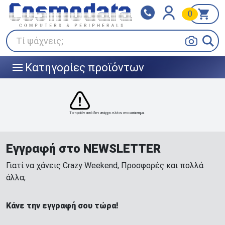
0
Klarna
BOX NOW
Πληρώστε σε 3
24/7 σε όλη την Ελλάδα!
άτοκες δόσεις
Τί ψάχνεις;
Κατηγορίες προϊόντων
|||
Το προϊόν αυτό δεν υπάρχει πλέον στο κατάστημα.
Εγγραφή στο NEWSLETTER
Γιατί να χάνεις Crazy Weekend, Προσφορές και πολλά
άλλα;
Κάνε την εγγραφή σου τώρα!