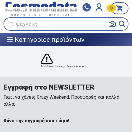
0
Klarna
BOX NOW
Πληρώστε σε 3
24/7 σε όλη την Ελλάδα!
άτοκες δόσεις
Τί ψάχνεις;
Κατηγορίες προϊόντων
|||
Το προϊόν αυτό δεν υπάρχει πλέον στο κατάστημα.
Εγγραφή στο NEWSLETTER
Γιατί να χάνεις Crazy Weekend, Προσφορές και πολλά
άλλα;
Κάνε την εγγραφή σου τώρα!