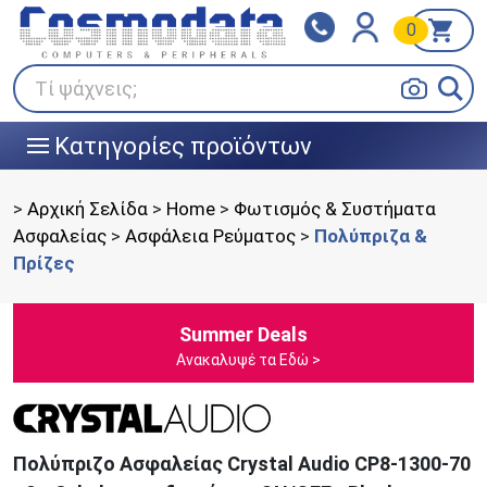
0
Klarna
BOX NOW
Πληρώστε σε 3
24/7 σε όλη την Ελλάδα!
άτοκες δόσεις
Τί ψάχνεις;
Κατηγορίες προϊόντων
|||
>
Αρχική Σελίδα
>
Home
>
Φωτισμός & Συστήματα
Ασφαλείας
>
Ασφάλεια Ρεύματος
>
Πολύπριζα &
Πρίζες
Summer Deals
Ανακαλυψέ τα Εδώ >
Πολύπριζο Ασφαλείας Crystal Audio CP8-1300-70