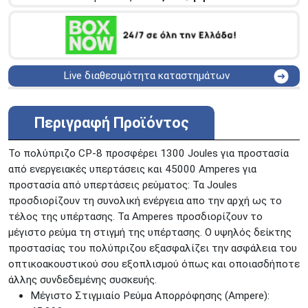
Live διαθεσιμότητα καταστημάτων
ΑΘΗΝΑ
Στουρνάρη 25
ΑΘΗΝΑ
Στουρνάρη 27
Περιγραφή Προϊόντος
ΠΕΡΙΣΤΕΡΙ
Εθν. Μακαρίου 19
Μαυρομιχάλη 1 και Ακτή
Το πολύπριζο CP-8 προσφέρει 1300 Joules για προστασία
ΠΕΙΡΑΙΑΣ
Κονδύλη
από ενεργειακές υπερτάσεις και 45000 Amperes για
ΜΕΤΑΜΟΡΦΩΣΗ
Τατοϊόυ 117
προστασία από υπερτάσεις ρεύματος: Τα Joules
προσδιορίζουν τη συνολική ενέργεια απο την αρχή ως το
ΓΛΥΦΑΔΑ
A. Παπανδρέου 4
τέλος της υπέρτασης. Τα Amperes προσδιορίζουν το
ΚΟΛΩΝΟΣ
Πτολεμαίου Κλαύδιου 8
μέγιστο ρεύμα τη στιγμή της υπέρτασης. Ο υψηλός δείκτης
ΚΕΝΤΡΙΚΕΣ ΑΠΟΘΗΚΕΣ
προστασίας του πολύπριζου εξασφαλίζει την ασφάλεια του
Δωδεκανήσου 28 &
ΘΕΣΣΑΛΟΝΙΚΗ
οπτικοακουστικού σου εξοπλισμού όπως και οποιασδήποτε
Πολυτεχνείου
άλλης συνδεδεμένης συσκευής.
Προσοχή!
Η Διαθεσιμότητα μεταβάλλεται συνεχώς
Μέγιστο Στιγμιαίο Ρεύμα Απορρόφησης (Ampere):
Διαβάστε εδώ