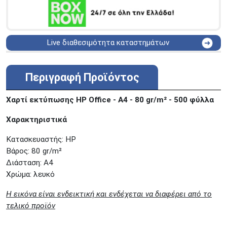
Live διαθεσιμότητα καταστημάτων
ΑΘΗΝΑ
Στουρνάρη 25
ΑΘΗΝΑ
Στουρνάρη 27
Περιγραφή Προϊόντος
ΠΕΡΙΣΤΕΡΙ
Εθν. Μακαρίου 19
Μαυρομιχάλη 1 και Ακτή
Χαρτί εκτύπωσης HP Office - A4 - 80 gr/m² - 500 φύλλα
ΠΕΙΡΑΙΑΣ
Κονδύλη
Χαρακτηριστικά
ΜΕΤΑΜΟΡΦΩΣΗ
Τατοϊόυ 117
ΓΛΥΦΑΔΑ
A. Παπανδρέου 4
Κατασκευαστής: HP
ΚΟΛΩΝΟΣ
Πτολεμαίου Κλαύδιου 8
Βάρος: 80 gr/m²
Διάσταση: Α4
ΚΕΝΤΡΙΚΕΣ ΑΠΟΘΗΚΕΣ
Χρώμα: λευκό
Δωδεκανήσου 28 &
ΘΕΣΣΑΛΟΝΙΚΗ
Πολυτεχνείου
H εικόνα είναι ενδεικτική και ενδέχεται να διαφέρει από το
Προσοχή!
Η Διαθεσιμότητα μεταβάλλεται συνεχώς
τελικό προϊόν
Διαβάστε εδώ