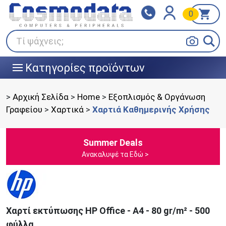
0
Klarna
BOX NOW
Πληρώστε σε 3
24/7 σε όλη την Ελλάδα!
άτοκες δόσεις
Τί ψάχνεις;
Κατηγορίες προϊόντων
|||
>
Αρχική Σελίδα
>
Home
>
Εξοπλισμός & Οργάνωση
Γραφείου
>
Χαρτικά
>
Χαρτιά Καθημερινής Χρήσης
Summer Deals
Ανακαλυψέ τα Εδώ >
Χαρτί εκτύπωσης HP Office - A4 - 80 gr/m² - 500
φύλλα