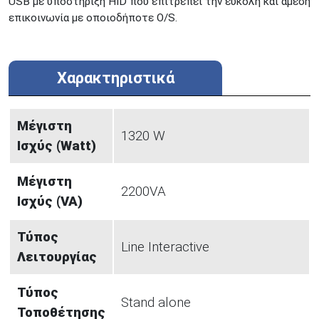
USB με υποστήριξη HID που επιτρέπει την εύκολη και άμεση
επικοινωνία με οποιοδήποτε O/S.
Προσοχή!
Η Διαθεσιμότητα μεταβάλλεται συνεχώς
Διαβάστε εδώ
Χαρακτηριστικά
Μέγιστη
1320 W
Ισχύς (Watt)
Μέγιστη
2200VA
Ισχύς (VA)
Τύπος
Line Interactive
Λειτουργίας
Τύπος
Stand alone
Τοποθέτησης