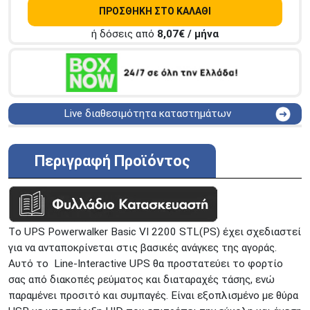
ΠΡΟΣΘΗΚΗ ΣΤΟ ΚΑΛΑΘΙ
ή δόσεις από
8,07
€ / μήνα
Live διαθεσιμότητα καταστημάτων
ΑΘΗΝΑ
Στουρνάρη 25
ΑΘΗΝΑ
Στουρνάρη 27
Περιγραφή Προϊόντος
ΠΕΡΙΣΤΕΡΙ
Εθν. Μακαρίου 19
Μαυρομιχάλη 1 και Ακτή
ΠΕΙΡΑΙΑΣ
Κονδύλη
ΜΕΤΑΜΟΡΦΩΣΗ
Τατοϊόυ 117
Tο UPS Powerwalker Basic VI 2200 STL(PS) έχει σχεδιαστεί
ΓΛΥΦΑΔΑ
A. Παπανδρέου 4
για να ανταποκρίνεται στις βασικές ανάγκες της αγοράς.
ΚΟΛΩΝΟΣ
Πτολεμαίου Κλαύδιου 8
Αυτό το Line-Interactive UPS θα προστατεύει το φορτίο
ΚΕΝΤΡΙΚΕΣ ΑΠΟΘΗΚΕΣ
σας από διακοπές ρεύματος και διαταραχές τάσης, ενώ
Δωδεκανήσου 28 &
παραμένει προσιτό και συμπαγές. Είναι εξοπλισμένο με θύρα
ΘΕΣΣΑΛΟΝΙΚΗ
Πολυτεχνείου