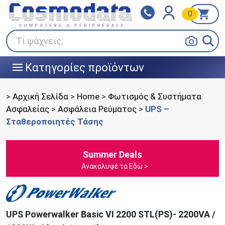
0
Klarna
BOX NOW
Πληρώστε σε 3
24/7 σε όλη την Ελλάδα!
άτοκες δόσεις
Τί ψάχνεις;
Κατηγορίες προϊόντων
|||
>
Αρχική Σελίδα
>
Home
>
Φωτισμός & Συστήματα
Ασφαλείας
>
Ασφάλεια Ρεύματος
>
UPS –
Σταθεροποιητές Τάσης
Summer Deals
Ανακαλυψέ τα Εδώ >
UPS Powerwalker Basic VI 2200 STL(PS)- 2200VA /