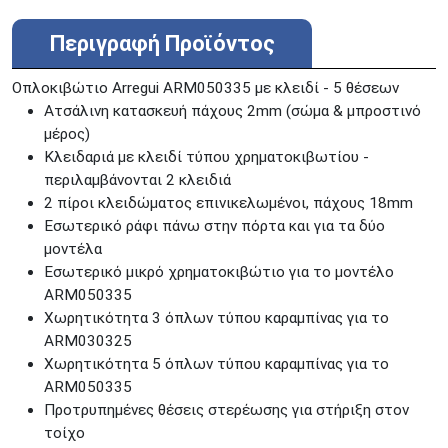
ΑΘΗΝΑ
Στουρνάρη 25
ΑΘΗΝΑ
Στουρνάρη 27
Περιγραφή Προϊόντος
ΠΕΡΙΣΤΕΡΙ
Εθν. Μακαρίου 19
Μαυρομιχάλη 1 και Ακτή
Οπλοκιβώτιο Arregui ARM050335 με κλειδί - 5 θέσεων
ΠΕΙΡΑΙΑΣ
Κονδύλη
Aτσάλινη κατασκευή πάχους 2mm (σώμα & μπροστινό
ΜΕΤΑΜΟΡΦΩΣΗ
Τατοϊόυ 117
μέρος)
Κλειδαριά με κλειδί τύπου χρηματοκιβωτίου -
ΓΛΥΦΑΔΑ
A. Παπανδρέου 4
περιλαμβάνονται 2 κλειδιά
ΚΟΛΩΝΟΣ
Πτολεμαίου Κλαύδιου 8
2 πίροι κλειδώματος επινικελωμένοι, πάχους 18mm
ΚΕΝΤΡΙΚΕΣ ΑΠΟΘΗΚΕΣ
Εσωτερικό ράφι πάνω στην πόρτα και για τα δύο
Δωδεκανήσου 28 &
ΘΕΣΣΑΛΟΝΙΚΗ
μοντέλα
Πολυτεχνείου
Εσωτερικό μικρό χρηματοκιβώτιο για το μοντέλο
Προσοχή!
Η Διαθεσιμότητα μεταβάλλεται συνεχώς
ARM050335
Διαβάστε εδώ
Χωρητικότητα 3 όπλων τύπου καραμπίνας για το
ARM030325
Χωρητικότητα 5 όπλων τύπου καραμπίνας για το
ARM050335
Προτρυπημένες θέσεις στερέωσης για στήριξη στον
τοίχο