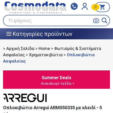
0
Klarna
BOX NOW
Πληρώστε σε 3
24/7 σε όλη την Ελλάδα!
άτοκες δόσεις
Τί ψάχνεις;
Κατηγορίες προϊόντων
|||
>
Αρχική Σελίδα
>
Home
>
Φωτισμός & Συστήματα
Ασφαλείας
>
Χρηματοκιβώτια
>
Οπλοκιβώτια
Ασφαλείας
Summer Deals
Ανακαλυψέ τα Εδώ >
Οπλοκιβώτιο Arregui ARM050335 με κλειδί - 5