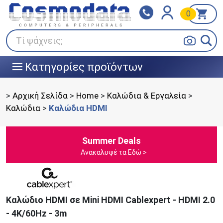
0
Klarna
BOX NOW
Πληρώστε σε 3
24/7 σε όλη την Ελλάδα!
άτοκες δόσεις
Τί ψάχνεις;
Κατηγορίες προϊόντων
|||
>
Αρχική Σελίδα
>
Home
>
Καλώδια & Εργαλεία
>
Καλώδια
>
Καλώδια HDMI
Summer Deals
Ανακαλυψέ τα Εδώ >
Καλώδιο HDMI σε Mini HDMI Cablexpert - HDMI 2.0
- 4K/60Hz - 3m