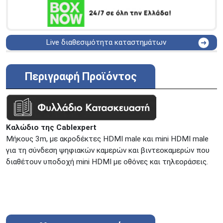
Live διαθεσιμότητα καταστημάτων
ΑΘΗΝΑ
Στουρνάρη 25
ΑΘΗΝΑ
Στουρνάρη 27
Περιγραφή Προϊόντος
ΠΕΡΙΣΤΕΡΙ
Εθν. Μακαρίου 19
Μαυρομιχάλη 1 και Ακτή
ΠΕΙΡΑΙΑΣ
Κονδύλη
ΜΕΤΑΜΟΡΦΩΣΗ
Τατοϊόυ 117
Καλώδιο της Cablexpert
ΓΛΥΦΑΔΑ
A. Παπανδρέου 4
Mήκους 3m, με ακροδέκτες HDMI male και mini HDMI male
ΚΟΛΩΝΟΣ
Πτολεμαίου Κλαύδιου 8
για τη σύνδεση ψηφιακών καμερών και βιντεοκαμερών που
ΚΕΝΤΡΙΚΕΣ ΑΠΟΘΗΚΕΣ
διαθέτουν υποδοχή mini HDMI με οθόνες και τηλεοράσεις.
Δωδεκανήσου 28 &
ΘΕΣΣΑΛΟΝΙΚΗ
Πολυτεχνείου
Προσοχή!
Η Διαθεσιμότητα μεταβάλλεται συνεχώς
Διαβάστε εδώ