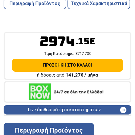
Περιγραφή Προϊόντος
Τεχνικά Χαρακτηριστικά
2974
.15€
Tιμή Κατάστημα:
3717.70
€
ΠΡΟΣΘΗΚΗ ΣΤΟ ΚΑΛΑΘΙ
ή δόσεις από
141,27
€ / μήνα
Live διαθεσιμότητα καταστημάτων
ΑΘΗΝΑ
Στουρνάρη 25
ΑΘΗΝΑ
Στουρνάρη 27
Περιγραφή Προϊόντος