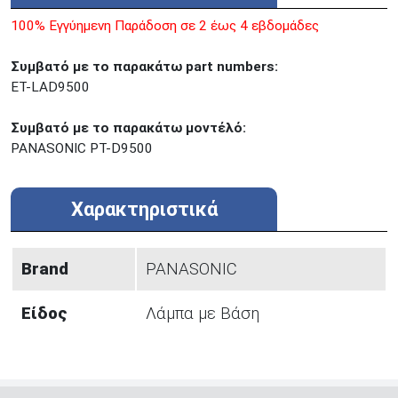
ΠΕΡΙΣΤΕΡΙ
Εθν. Μακαρίου 19
Μαυρομιχάλη 1 και Ακτή
100% Εγγύημενη Παράδοση σε 2 έως 4 εβδομάδες
ΠΕΙΡΑΙΑΣ
Κονδύλη
ΜΕΤΑΜΟΡΦΩΣΗ
Τατοϊόυ 117
Συμβατό με τo παρακάτω part numbers:
ET-LAD9500
ΓΛΥΦΑΔΑ
A. Παπανδρέου 4
ΚΟΛΩΝΟΣ
Πτολεμαίου Κλαύδιου 8
Συμβατό με το παρακάτω μοντέλό:
ΚΕΝΤΡΙΚΕΣ ΑΠΟΘΗΚΕΣ
PANASONIC PT-D9500
Δωδεκανήσου 28 &
ΘΕΣΣΑΛΟΝΙΚΗ
Πολυτεχνείου
Προσοχή!
Η Διαθεσιμότητα μεταβάλλεται συνεχώς
Χαρακτηριστικά
Διαβάστε εδώ
Brand
PANASONIC
Είδος
Λάμπα με Βάση