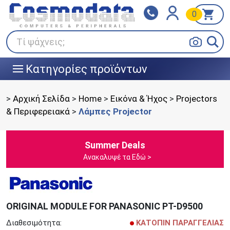
0
Klarna
BOX NOW
Πληρώστε σε 3
24/7 σε όλη την Ελλάδα!
άτοκες δόσεις
Τί ψάχνεις;
Κατηγορίες προϊόντων
|||
>
Αρχική Σελίδα
>
Home
>
Εικόνα & Ήχος
>
Projectors
& Περιφερειακά
>
Λάμπες Projector
Summer Deals
Ανακαλυψέ τα Εδώ >
ORIGINAL MODULE FOR PANASONIC PT-D9500
Διαθεσιμότητα:
ΚΑΤΟΠΙΝ ΠΑΡΑΓΓΕΛΙΑΣ