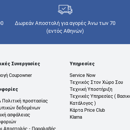
00
Δωρεάν Αποστολή για αγορές Άνω των 70
(εντός Αθηνών)
ικές Συνεργασίες
Υπηρεσίες
ογή Coupowner
Service Now
Τεχνικός Στον Χώρο Σου
οφορίες
Τεχνική Υποστήριξη
Τεχνικές Υπηρεσίες ( Βασικ
& Πολιτική προστασίας
Κατάλογος )
ωπικών δεδομένων
Κάρτα Price Club
ική ασφάλειας
Klarna
οφοριών
ι Αποστολής - Παραλαβής