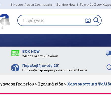
0
8 Καταστήματα Cosmodata
|
Service Now
|
Τεχνικός Στον Χώρ
Τί ψάχνεις;
BOX NOW
24/7 σε όλη την Ελλάδα!
Παραλαβή εντός 20'
Παρέλαβε την παραγγελία σου σε 20 λεπτά
ργάνωση Γραφείου
>
Σχολικά είδη
>
Χαρτοκοπτικά Ψαλίδ