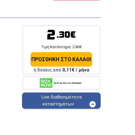
2
.30€
Tιμή Κατάστημα:
2.80
€
ΠΡΟΣΘΗΚΗ ΣΤΟ ΚΑΛΑΘΙ
ή δόσεις από
0,11
€ / μήνα
Live διαθεσιμότητα
καταστημάτων
ΑΘΗΝΑ
Στουρνάρη 25
ΑΘΗΝΑ
Στουρνάρη 27
ΠΕΡΙΣΤΕΡΙ
Εθν. Μακαρίου 19