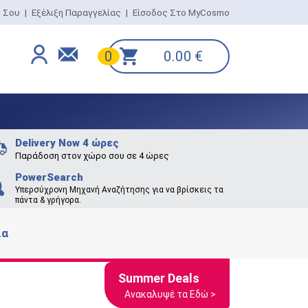
ο Σου
|
Εξέλιξη Παραγγελίας
|
Είσοδος Στο MyCosmo
0.00
€
0
Delivery Now 4 ώρες
Παράδοση στον χώρο σου σε 4 ώρες
PowerSearch
Υπερσύχρονη Μηχανή Αναζήτησης για να βρίσκεις τα
πάντα & γρήγορα.
ια
Summer Deals
Ανακαλυψέ τα Εδώ >