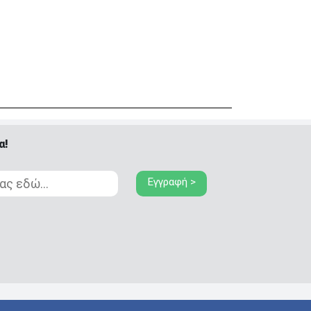
Μαυρομιχάλη 1
ΠΕΙΡΑΙΑΣ
και Ακτή Κονδύλη
ΜΕΤΑΜΟΡΦΩΣΗ
Τατοϊόυ 117
ΓΛΥΦΑΔΑ
A. Παπανδρέου 4
Πτολεμαίου
ΚΟΛΩΝΟΣ
Κλαύδιου 8
ΚΕΝΤΡΙΚΕΣ ΑΠΟΘΗΚΕΣ
Δωδεκανήσου 28
ΘΕΣΣΑΛΟΝΙΚΗ
& Πολυτεχνείου
α!
Προσοχή!
Η Διαθεσιμότητα
μεταβάλλεται συνεχώς
Εγγραφή >
Διαβάστε εδώ