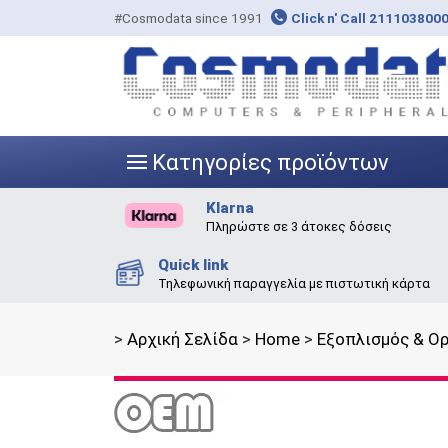
#Cosmodata since 1991
Click n' Call 211103800
Κατηγορίες προϊόντων
|||
Klarna
Πληρώστε σε 3 άτοκες δόσεις
Quick link
Τηλεφωνική παραγγελία με πιστωτική κάρτα
>
Αρχική Σελίδα
>
Home
>
Εξοπλισμός & Ο