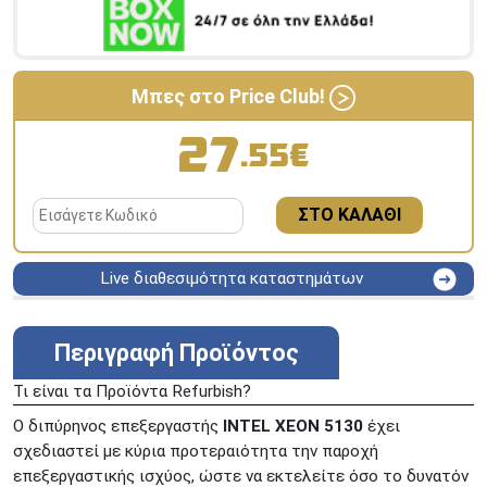
Μπες στο Price Club!
27
.55€
ΣΤΟ ΚΑΛΑΘΙ
Live διαθεσιμότητα καταστημάτων
ΑΘΗΝΑ
Στουρνάρη 25
ΑΘΗΝΑ
Στουρνάρη 27
Περιγραφή Προϊόντος
ΠΕΡΙΣΤΕΡΙ
Εθν. Μακαρίου 19
Τι είναι τα Προϊόντα Refurbish?
Μαυρομιχάλη 1 και Ακτή
ΠΕΙΡΑΙΑΣ
Κονδύλη
Ο διπύρηνος επεξεργαστής
INTEL XEON 5130
έχει
ΜΕΤΑΜΟΡΦΩΣΗ
Τατοϊόυ 117
σχεδιαστεί με κύρια προτεραιότητα την παροχή
επεξεργαστικής ισχύος, ώστε να εκτελείτε όσο το δυνατόν
ΓΛΥΦΑΔΑ
A. Παπανδρέου 4