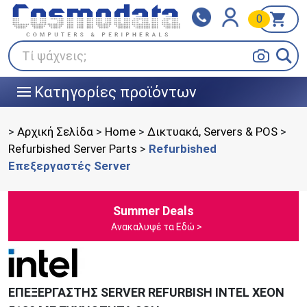
0
Klarna
BOX NOW
Πληρώστε σε 3
24/7 σε όλη την Ελλάδα!
άτοκες δόσεις
Τί ψάχνεις;
Κατηγορίες προϊόντων
|||
>
Αρχική Σελίδα
>
Home
>
Δικτυακά, Servers & POS
>
Refurbished Server Parts
>
Refurbished
Επεξεργαστές Server
Summer Deals
Ανακαλυψέ τα Εδώ >
ΕΠΕΞΕΡΓΑΣΤΗΣ SERVER REFURBISH INTEL XEON