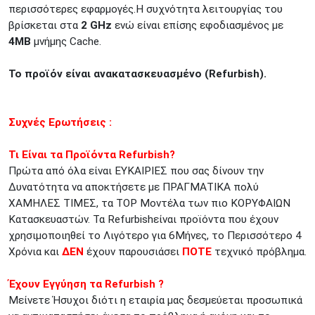
περισσότερες εφαρμογές.Η συχνότητα λειτουργίας του
ΚΟΛΩΝΟΣ
Πτολεμαίου Κλαύδιου 8
βρίσκεται στα
2 GHz
ενώ είναι επίσης εφοδιασμένος με
ΚΕΝΤΡΙΚΕΣ ΑΠΟΘΗΚΕΣ
4ΜB
μνήμης Cache.
Δωδεκανήσου 28 &
ΘΕΣΣΑΛΟΝΙΚΗ
Πολυτεχνείου
Το προϊόν είναι ανακατασκευασμένο (Refurbish).
Προσοχή!
Η Διαθεσιμότητα μεταβάλλεται συνεχώς
Διαβάστε εδώ
Συχνές Ερωτήσεις :
Τι Είναι τα Προϊόντα Refurbish?
Πρώτα από όλα είναι ΕΥΚΑΙΡΙΕΣ που σας δίνουν την
Δυνατότητα να αποκτήσετε με ΠΡΑΓΜΑΤΙΚΑ πολύ
ΧΑΜΗΛΕΣ ΤΙΜΕΣ, τα TOP Μοντέλα των πιο ΚΟΡΥΦΑΙΩΝ
Κατασκευαστών. Τα Refurbishείναι προϊόντα που έχουν
χρησιμοποιηθεί το Λιγότερο για 6Μήνες, το Περισσότερο 4
Χρόνια και
ΔΕΝ
έχουν παρουσιάσει
ΠΟΤΕ
τεχνικό πρόβλημα.
Έχουν Εγγύηση τα Refurbish ?
Μείνετε Ήσυχοι διότι η εταιρία μας δεσμεύεται προσωπικά