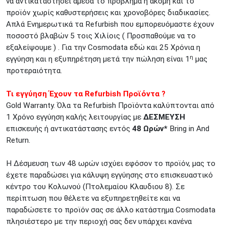
να αντικαταστήσει άμεσα το πρόβλημα ή ακόμη και το
προϊόν χωρίς καθυστερήσεις και χρονοβόρες διαδικασίες.
Απλά Ενημερωτικά τα Refurbish που εμπορευόμαστε έχουν
ποσοστό βλαβών 5 τοις Χιλίοις ( Προσπαθούμε να το
εξαλείψουμε ) . Για την Cosmodata εδώ και 25 Χρόνια η
η
εγγύηση και η εξυπηρέτηση μετά την πώληση είναι 1
μας
προτεραιότητα.
Τι εγγύηση Έχουν τα Refurbish Προϊόντα ?
Gold Warranty. Όλα τα Refurbish Προϊόντα καλύπτονται από
1 Χρόνο εγγύηση καλής λειτουργίας με
ΔΕΣΜΕΥΣΗ
επισκευής ή αντικατάστασης εντός
48 Ωρών*
Bring in And
Return.
Η Δέσμευση των 48 ωρών ισχύει εφόσον το προϊόν, μας το
έχετε παραδώσει για κάλυψη εγγύησης στο επισκευαστικό
κέντρο του Κολωνού (Πτολεμαίου Κλαυδιου 8). Σε
περίπτωση που θέλετε να εξυπηρετηθείτε και να
παραδώσετε το προϊόν σας σε άλλο κατάστημα Cosmodata
πλησιέστερο με την περιοχή σας δεν υπάρχει κανένα