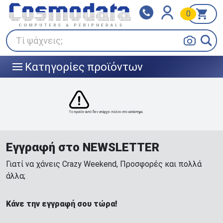
0
Klarna
BOX NOW
Πληρώστε σε 3
24/7 σε όλη την Ελλάδα!
άτοκες δόσεις
Τί ψάχνεις;
Κατηγορίες προϊόντων
|||
Το προϊόν αυτό δεν υπάρχει πλέον στο κατάστημα.
Εγγραφή στο NEWSLETTER
Γιατί να χάνεις Crazy Weekend, Προσφορές και πολλά
άλλα;
Κάνε την εγγραφή σου τώρα!