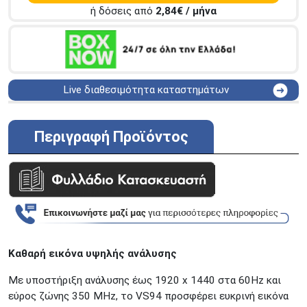
ή δόσεις από
2,84
€ / μήνα
Live διαθεσιμότητα καταστημάτων
ΑΘΗΝΑ
Στουρνάρη 25
ΑΘΗΝΑ
Στουρνάρη 27
Περιγραφή Προϊόντος
ΠΕΡΙΣΤΕΡΙ
Εθν. Μακαρίου 19
Μαυρομιχάλη 1 και Ακτή
ΠΕΙΡΑΙΑΣ
Κονδύλη
ΜΕΤΑΜΟΡΦΩΣΗ
Τατοϊόυ 117
ΓΛΥΦΑΔΑ
A. Παπανδρέου 4
ΚΟΛΩΝΟΣ
Πτολεμαίου Κλαύδιου 8
ΚΕΝΤΡΙΚΕΣ ΑΠΟΘΗΚΕΣ
Καθαρή εικόνα υψηλής ανάλυσης
Δωδεκανήσου 28 &
ΘΕΣΣΑΛΟΝΙΚΗ
Με υποστήριξη ανάλυσης έως 1920 x 1440 στα 60Hz και
Πολυτεχνείου
εύρος ζώνης 350 MHz, το VS94 προσφέρει ευκρινή εικόνα
Προσοχή!
Η Διαθεσιμότητα μεταβάλλεται συνεχώς