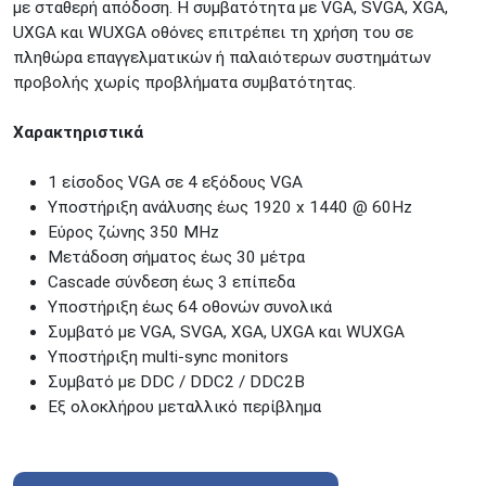
με σταθερή απόδοση. Η συμβατότητα με VGA, SVGA, XGA,
Διαβάστε εδώ
UXGA και WUXGA οθόνες επιτρέπει τη χρήση του σε
πληθώρα επαγγελματικών ή παλαιότερων συστημάτων
προβολής χωρίς προβλήματα συμβατότητας.
Χαρακτηριστικά
1 είσοδος VGA σε 4 εξόδους VGA
Υποστήριξη ανάλυσης έως 1920 x 1440 @ 60Hz
Εύρος ζώνης 350 MHz
Μετάδοση σήματος έως 30 μέτρα
Cascade σύνδεση έως 3 επίπεδα
Υποστήριξη έως 64 οθονών συνολικά
Συμβατό με VGA, SVGA, XGA, UXGA και WUXGA
Υποστήριξη multi-sync monitors
Συμβατό με DDC / DDC2 / DDC2B
Εξ ολοκλήρου μεταλλικό περίβλημα