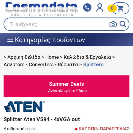
0
Klarna
BOX NOW
Πληρώστε σε 3
24/7 σε όλη την Ελλάδα!
άτοκες δόσεις
Τί ψάχνεις;
Κατηγορίες προϊόντων
|||
>
Αρχική Σελίδα
>
Home
>
Καλώδια & Εργαλεία
>
Adaptors - Converters - Bύσματα
>
Splitters
Summer Deals
Ανακαλυψέ τα Εδώ >
Splitter Aten VS94 - 4xVGA out
Διαθεσιμότητα:
ΚΑΤΟΠΙΝ ΠΑΡΑΓΓΕΛΙΑΣ