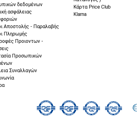
ωπικών δεδομένων
Κάρτα Price Club
ική ασφάλειας
Klarna
οφοριών
ι Αποστολής - Παραλαβής
ι Πληρωμής
ροφές Προιοντων -
σεις
τασία Προσωπικών
μένων
εια Συναλλαγών
ινωνία
ρα