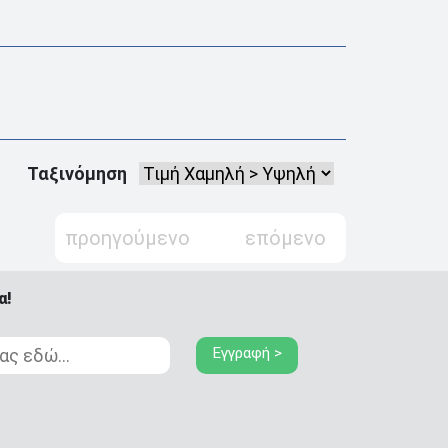
Ταξινόμηση
προηγούμενο
επόμενο
α!
Εγγραφή >