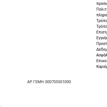
προσ
Πολιτ
πληρ
Τρόπο
Τρόπο
Επιστ
Εγγυή
Προσ
Δεδο
Ασφάλ
Επικο
Καριέ
ΑΡ. ΓΕΜΗ: 000755501000