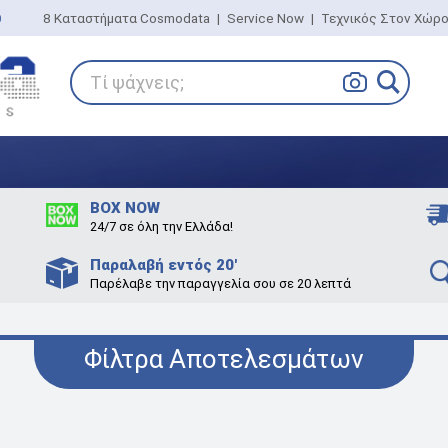
0
8 Καταστήματα Cosmodata
|
Service Now
|
Τεχνικός Στον Χώρ
Τί ψάχνεις;
BOX NOW
24/7 σε όλη την Ελλάδα!
Παραλαβή εντός 20'
Παρέλαβε την παραγγελία σου σε 20 λεπτά
Φίλτρα Αποτελεσμάτων