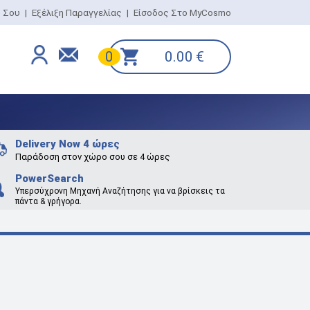
ο Σου
|
Εξέλιξη Παραγγελίας
|
Είσοδος Στο MyCosmo
0.00
€
0
Delivery Now 4 ώρες
Παράδοση στον χώρο σου σε 4 ώρες
PowerSearch
Υπερσύχρονη Μηχανή Αναζήτησης για να βρίσκεις τα
πάντα & γρήγορα.