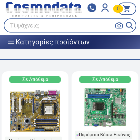
0
Klarna
BOX NOW
Πληρώστε σε 3
24/7 σε όλη την Ελλάδα!
άτοκες δόσεις
Τί ψάχνεις;
Κατηγορίες προϊόντων
|||
Σε Απόθεμα
Σε Απόθεμα
Παρόμοια Βάσει Εικόνας