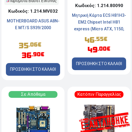
Παρόμοια Βάσει Εικόνας
Κωδικός: 1.214.80090
Κωδικός: 1.214.MV032
Mητρική Κάρτα ECS H81H3-
MOTHERBOARD ASUS Α8Ν-
EM2 Chipset Intel H81
Ε MT/S S939/2000
express (Micro ATX, 1150,
DDR3)
46
.55€
35
.06€
49
.00€
36
.90€
ΠΡΟΣΘΗΚΗ ΣΤΟ ΚΑΛΑΘΙ
ΠΡΟΣΘΗΚΗ ΣΤΟ ΚΑΛΑΘΙ
Σε Απόθεμα
Κατόπιν Παραγγελίας