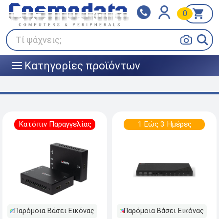
0
Klarna
BOX NOW
Πληρώστε σε 3
24/7 σε όλη την Ελλάδα!
άτοκες δόσεις
Τί ψάχνεις;
Κατηγορίες προϊόντων
|||
Κατόπιν Παραγγελίας
1 Εώς 3 Ημέρες
Παρόμοια Βάσει Εικόνας
Παρόμοια Βάσει Εικόνας