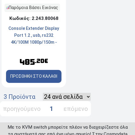
Παρόμοια Βάσει Εικόνας
Κωδικός: 2.243.80068
Console Extender Display
Port 1.2 , usb, rs232
4K/100M 1080p/150m -
Mαύρο
485
.20€
ΠΡΟΣΘΗΚΗ ΣΤΟ ΚΑΛΑΘΙ
3 Προϊόντα
προηγούμενο
1
επόμενο
Με το KVM switch μπορείτε πλέον να διαχειρίζεστε όλα
τα συστήματά σας από ένα μόνο σημείο! Στην Cosmodata