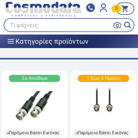
0
Klarna
BOX NOW
Πληρώστε σε 3
24/7 σε όλη την Ελλάδα!
άτοκες δόσεις
Τί ψάχνεις;
Κατηγορίες προϊόντων
|||
Σε Απόθεμα
1 Εώς 3 Ημέρες
Παρόμοια Βάσει Εικόνας
Παρόμοια Βάσει Εικόνας