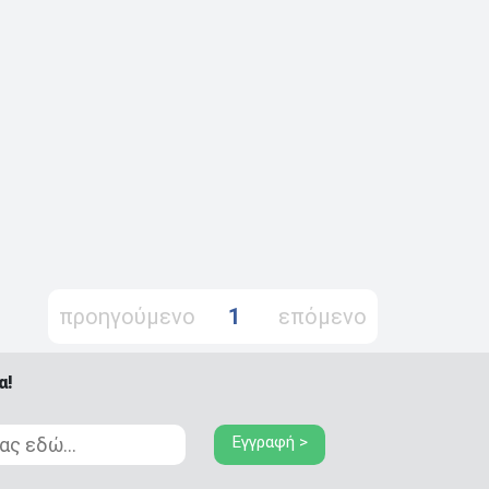
προηγούμενο
1
επόμενο
α!
Εγγραφή >