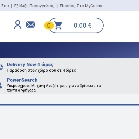
ο Σου
|
Εξέλιξη Παραγγελίας
|
Είσοδος Στο MyCosmo
0.00
€
0
Delivery Now 4 ώρες
Παράδοση στον χώρο σου σε 4 ώρες
PowerSearch
Υπερσύχρονη Μηχανή Αναζήτησης για να βρίσκεις τα
πάντα & γρήγορα.