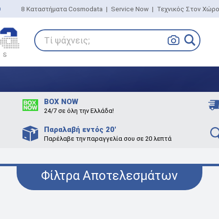
0
8 Καταστήματα Cosmodata
|
Service Now
|
Τεχνικός Στον Χώρ
Τί ψάχνεις;
BOX NOW
24/7 σε όλη την Ελλάδα!
Παραλαβή εντός 20'
Παρέλαβε την παραγγελία σου σε 20 λεπτά
Φίλτρα Αποτελεσμάτων