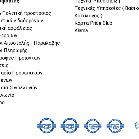
οφορίες
Τεχνική Υποστήριξη
Τεχνικές Υπηρεσίες ( Βασικ
& Πολιτική προστασίας
Κατάλογος )
ωπικών δεδομένων
Κάρτα Price Club
ική ασφάλειας
Klarna
οφοριών
ι Αποστολής - Παραλαβής
ι Πληρωμής
ροφές Προιοντων -
σεις
τασία Προσωπικών
μένων
εια Συναλλαγών
ινωνία
ρα