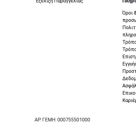
Εξέλιξη Παραγγελίας
Πληρ
Όροι 
προσ
Πολιτ
πληρ
Τρόπο
Τρόπο
Επιστ
Εγγυή
Προσ
Δεδο
Ασφάλ
Επικο
Καριέ
ΑΡ. ΓΕΜΗ: 000755501000