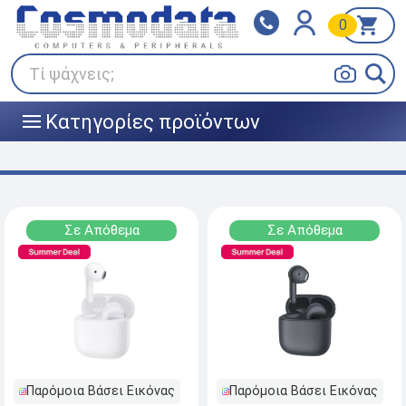
0
Klarna
BOX NOW
Πληρώστε σε 3
24/7 σε όλη την Ελλάδα!
άτοκες δόσεις
Τί ψάχνεις;
Κατηγορίες προϊόντων
|||
Σε Απόθεμα
Σε Απόθεμα
Παρόμοια Βάσει Εικόνας
Παρόμοια Βάσει Εικόνας