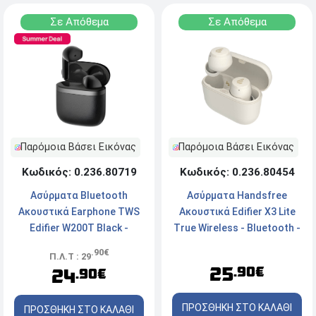
Σε Απόθεμα
Σε Απόθεμα
Παρόμοια Βάσει Εικόνας
Παρόμοια Βάσει Εικόνας
Κωδικός: 0.236.80719
Κωδικός: 0.236.80454
Ασύρματα Bluetooth
Ασύρματα Handsfree
Ακουστικά Earphone TWS
Ακουστικά Edifier X3 Lite
Edifier W200T Black -
Τrue Wireless - Bluetooth -
Bluetooth - Με Θήκη
Active Noise Cancelation -
.90€
Π.Λ.Τ : 29
Φόρτισης - Black
Mε Θήκη Φόρτισης - Ivory
25
.90€
24
.90€
ΠΡΟΣΘΗΚΗ ΣΤΟ ΚΑΛΑΘΙ
ΠΡΟΣΘΗΚΗ ΣΤΟ ΚΑΛΑΘΙ