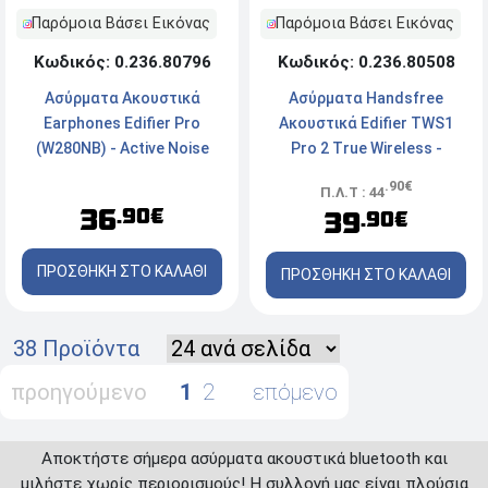
Παρόμοια Βάσει Εικόνας
Παρόμοια Βάσει Εικόνας
Κωδικός: 0.236.80796
Κωδικός: 0.236.80508
Ασύρματα Aκουστικά
Ασύρματα Handsfree
Earphones Edifier Pro
Ακουστικά Edifier TWS1
(W280NB) - Active Noise
Pro 2 Τrue Wireless -
Cancelling - Βluetooth -
Bluetooth - Active Noise
.90€
Π.Λ.Τ : 44
Λευκό
Cancelation - Mε Θήκη
36
.90€
39
.90€
Φόρτισης - Light Blue
ΠΡΟΣΘΗΚΗ ΣΤΟ ΚΑΛΑΘΙ
ΠΡΟΣΘΗΚΗ ΣΤΟ ΚΑΛΑΘΙ
38 Προϊόντα
προηγούμενο
1
2
επόμενο
Αποκτήστε σήμερα ασύρματα ακουστικά bluetooth και
μιλήστε χωρίς περιορισμούς! Η συλλογή μας είναι πλούσια