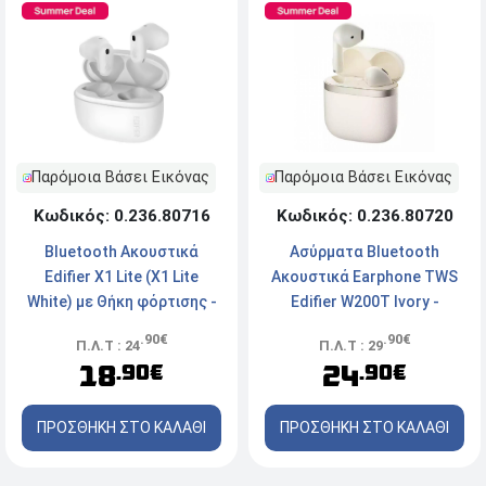
Παρόμοια Βάσει Εικόνας
Παρόμοια Βάσει Εικόνας
Κωδικός: 0.236.80716
Κωδικός: 0.236.80720
Bluetooth Ακουστικά
Ασύρματα Bluetooth
Edifier X1 Lite (X1 Lite
Ακουστικά Earphone TWS
White) με Θήκη φόρτισης -
Edifier W200T Ivory -
White
Bluetooth - Με Θήκη
.90€
.90€
Π.Λ.Τ : 24
Π.Λ.Τ : 29
Φόρτισης - Ιvory
18
24
.90€
.90€
ΠΡΟΣΘΗΚΗ ΣΤΟ ΚΑΛΑΘΙ
ΠΡΟΣΘΗΚΗ ΣΤΟ ΚΑΛΑΘΙ