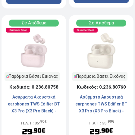
Σε Απόθεμα
Σε Απόθεμα
Παρόμοια Βάσει Εικόνας
Παρόμοια Βάσει Εικόνας
Κωδικός: 0.236.80758
Κωδικός: 0.236.80760
Ασύρματα Ακουστικά
Ασύρματα Ακουστικά
earphones TWS Edifier BT
earphones TWS Edifier BT
X3 Pro (X3 Pro Black) -
X3 Pro (X3 Pro Black) -
Bluetooth - Με θήκη
Bluetooth - Με θήκη
.90€
.90€
Π.Λ.Τ : 35
Π.Λ.Τ : 35
φόρτισης - Pink
φόρτισης - Ivory
29
29
.90€
.90€