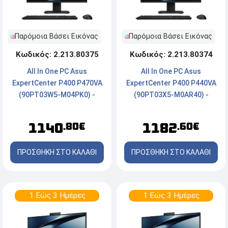
Παρόμοια Βάσει Εικόνας
Παρόμοια Βάσει Εικόνας
Κωδικός: 2.213.80375
Κωδικός: 2.213.80374
All In One PC Asus
All In One PC Asus
ExpertCenter P400 P470VA
ExpertCenter P400 P440VA
(90PT03W5-M04PK0) -
(90PT03X5-M0AR40) -
Οθόνη 27'' FHD - Intel®
Οθόνη 23.8'' FHD - Intel®
Core™ 5 210H - 16GB RAM -
Core™ 7 240H - 16GB RAM -
1140
1182
.80€
.60€
512GB SSD NVMe - Webcam
1TB SSD NVMe - Webcam -
- Windows 11 Pro
FreeDOS
ΠΡΟΣΘΗΚΗ ΣΤΟ ΚΑΛΑΘΙ
ΠΡΟΣΘΗΚΗ ΣΤΟ ΚΑΛΑΘΙ
1 Εώς 3 Ημέρες
1 Εώς 3 Ημέρες