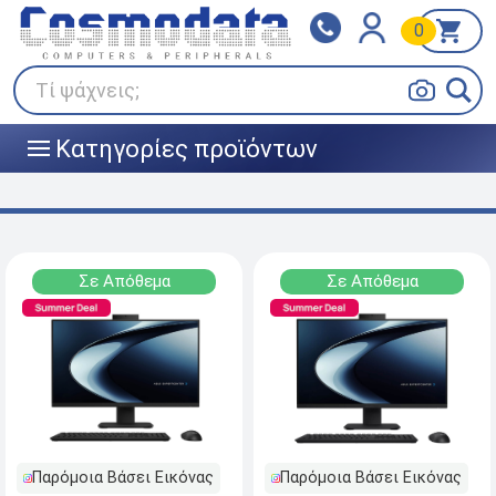
0
Klarna
BOX NOW
Πληρώστε σε 3
24/7 σε όλη την Ελλάδα!
άτοκες δόσεις
Τί ψάχνεις;
Κατηγορίες προϊόντων
|||
Σε Απόθεμα
Σε Απόθεμα
Παρόμοια Βάσει Εικόνας
Παρόμοια Βάσει Εικόνας