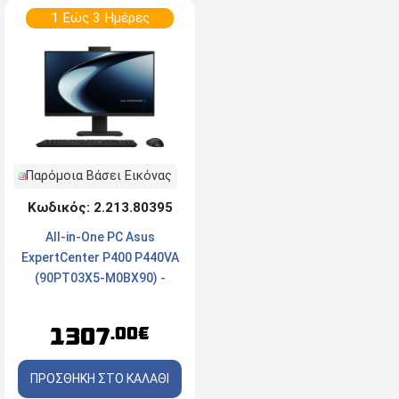
1 Εώς 3 Ημέρες
Παρόμοια Βάσει Εικόνας
Κωδικός: 2.213.80395
All-in-One PC Asus
ExpertCenter P400 P440VA
(90PT03X5-M0BX90) -
Οθόνη FHD 23.8'' - Intel®
Core™ 3 100U - 16GB RAM -
1307
.00€
512GB SSD NVMe - Webcam
- Windows 11 Pro - Black
ΠΡΟΣΘΗΚΗ ΣΤΟ ΚΑΛΑΘΙ