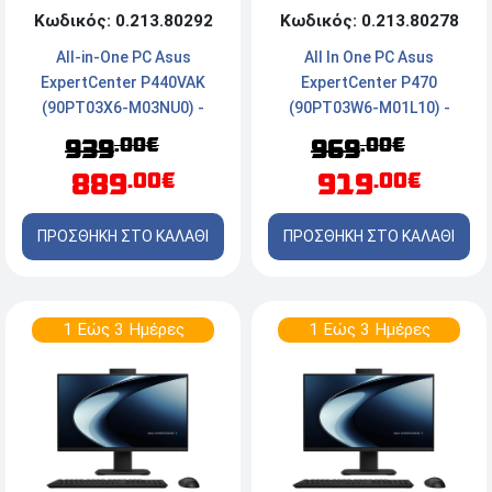
Κωδικός: 0.213.80292
Κωδικός: 0.213.80278
All-in-One PC Asus
All In One PC Asus
ExpertCenter P440VAK
ExpertCenter P470
(90PT03X6-M03NU0) -
(90PT03W6-M01L10) -
Οθόνη FHD 24'' - Intel®
Οθόνη FHD 27'' - Intel®
.00€
.00€
939
969
Core™ i5-13420H - 16GB
Core™ i5-13420H - 16GB
889
919
.00€
.00€
RAM - 512GB M.2 SSD NVMe
RAM - 512GB SSD NVMe -
- Windows 11 Pro
Windows 11 Pro - Black
ΠΡΟΣΘΗΚΗ ΣΤΟ ΚΑΛΑΘΙ
ΠΡΟΣΘΗΚΗ ΣΤΟ ΚΑΛΑΘΙ
1 Εώς 3 Ημέρες
1 Εώς 3 Ημέρες