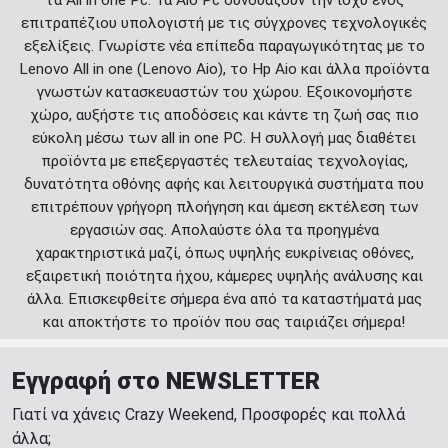
τα All in one Pc. Τα Aio Pc συνδυάζουν την ισχύ ενός
επιτραπέζιου υπολογιστή με τις σύγχρονες τεχνολογικές
εξελίξεις. Γνωρίστε νέα επίπεδα παραγωγικότητας με το
Lenovo All in one (Lenovo Aio), το Hp Aio και άλλα προϊόντα
γνωστών κατασκευαστών του χώρου. Εξοικονομήστε
χώρο, αυξήστε τις αποδόσεις και κάντε τη ζωή σας πιο
εύκολη μέσω των all in one PC. Η συλλογή μας διαθέτει
προϊόντα με επεξεργαστές τελευταίας τεχνολογίας,
δυνατότητα οθόνης αφής και λειτουργικά συστήματα που
επιτρέπουν γρήγορη πλοήγηση και άμεση εκτέλεση των
εργασιών σας. Απολαύστε όλα τα προηγμένα
χαρακτηριστικά μαζί, όπως υψηλής ευκρίνειας οθόνες,
εξαιρετική ποιότητα ήχου, κάμερες υψηλής ανάλυσης και
άλλα. Επισκεφθείτε σήμερα ένα από τα καταστήματά μας
και αποκτήστε το προϊόν που σας ταιριάζει σήμερα!
Εγγραφή στο NEWSLETTER
Γιατί να χάνεις Crazy Weekend, Προσφορές και πολλά
άλλα;