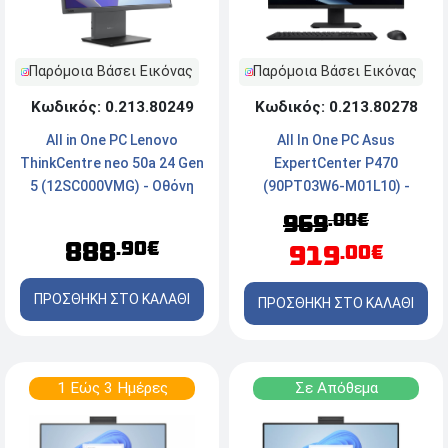
Παρόμοια Βάσει Εικόνας
Παρόμοια Βάσει Εικόνας
Κωδικός: 0.213.80249
Κωδικός: 0.213.80278
All in One PC Lenovo
All In One PC Asus
ThinkCentre neo 50a 24 Gen
ExpertCenter P470
5 (12SC000VMG) - Οθόνη
(90PT03W6-M01L10) -
FHD 23.8'' IPS - Intel®
Οθόνη FHD 27'' - Intel®
.00€
969
Core™ i5-13420H - 16GB
Core™ i5-13420H - 16GB
888
.90€
919
.00€
RAM - 512GB SSD M.2
RAM - 512GB SSD NVMe -
NVMe® - FreeDOS
Windows 11 Pro - Black
ΠΡΟΣΘΗΚΗ ΣΤΟ ΚΑΛΑΘΙ
ΠΡΟΣΘΗΚΗ ΣΤΟ ΚΑΛΑΘΙ
1 Εώς 3 Ημέρες
Σε Απόθεμα