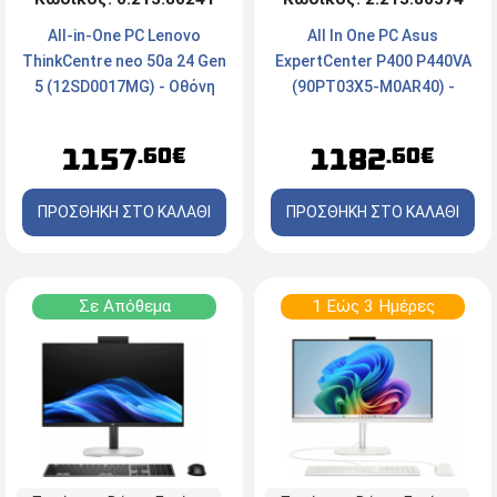
All In One PC Asus
All-in-One PC Lenovo
ExpertCenter P400 P440VA
ThinkCentre neo 50a 24 Gen
(90PT03X5-M0AR40) -
5 (12SD0017MG) - Οθόνη
Οθόνη 23.8'' FHD - Intel®
FHD 23.8'' IPS - Intel®
Core™ 7 240H - 16GB RAM -
Core™ i5-13420H - 16GB
1182
1157
.60€
.60€
1TB SSD NVMe - Webcam -
RAM - 1TB NVMe SSD -
FreeDOS
Windows® 11 Pro - Luna
ΠΡΟΣΘΗΚΗ ΣΤΟ ΚΑΛΑΘΙ
ΠΡΟΣΘΗΚΗ ΣΤΟ ΚΑΛΑΘΙ
Grey
Σε Απόθεμα
1 Εώς 3 Ημέρες