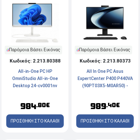
Παρόμοια Βάσει Εικόνας
Παρόμοια Βάσει Εικόνας
Κωδικός: 2.213.80373
Κωδικός: 2.213.80388
All In One PC Asus
All-in-One PC HP
ExpertCenter P400 P440VA
OmniStudio All-in-One
(90PT03X5-M0AR50) -
Desktop 24-cv0001nv
Οθόνη 23.8'' FHD - Intel®
(D9ZP8EA) - Οθόνη αφής
Core™ 5 210H - 16GB RAM -
FHD 23.8'' IPS - AMD Ryzen™
989
984
.40€
.80€
512GB SSD NVMe - Webcam
5 220 - 12GB RAM - 512GB
- FreeDOS
NVMe M.2 SSD - Windows
ΠΡΟΣΘΗΚΗ ΣΤΟ ΚΑΛΑΘΙ
ΠΡΟΣΘΗΚΗ ΣΤΟ ΚΑΛΑΘΙ
11 Home - White