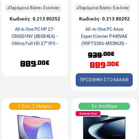
Παρόμοια Βάσει Εικόνας
Παρόμοια Βάσει Εικόνας
Κωδικός: 0.213.80252
Κωδικός: 0.213.80292
All in One PC HP 27-
All-in-One PC Asus
CR0001NV (8B5B4EA) -
ExpertCenter P440VAK
Οθόνη Full HD 27'' IPS -
(90PT03X6-M03NU0) -
AMD® Ryzen™ 7 7730U -
Οθόνη FHD 24'' - Intel®
.00€
939
16GB DDR4 - 512GB SSD
Core™ i5-13420H - 16GB
889
.00€
889
.00€
NVMe™ M.2 - Windows 11
RAM - 512GB M.2 SSD NVMe
Home
- Windows 11 Pro
ΠΡΟΣΘΗΚΗ ΣΤΟ ΚΑΛΑΘΙ
1 Εώς 3 Ημέρες
Σε Απόθεμα