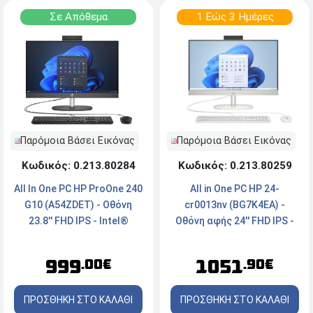
Σε Απόθεμα
1 Εώς 3 Ημέρες
Παρόμοια Βάσει Εικόνας
Παρόμοια Βάσει Εικόνας
Κωδικός: 0.213.80284
Κωδικός: 0.213.80259
All In One PC HP ProOne 240
All in One PC HP 24-
G10 (A54ZDET) - Οθόνη
cr0013nv (BG7K4EA) -
23.8'' FHD IPS - Intel®
Οθόνη αφής 24'' FHD IPS -
Core™ Ultra 5 125U - 16GB
AMD® Ryzen™ 7 7730U -
RAM - 512GB SSD NVMe -
16GB RAM - 512GB NVMe™
999
1051
.00€
.90€
Windows 11 Pro
M.2 SSD - Webcam -
Windows 11 Home
ΠΡΟΣΘΗΚΗ ΣΤΟ ΚΑΛΑΘΙ
ΠΡΟΣΘΗΚΗ ΣΤΟ ΚΑΛΑΘΙ