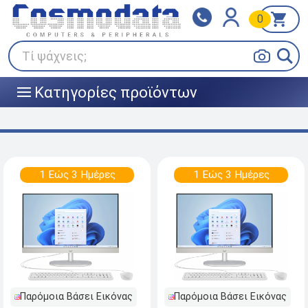
0
Klarna
BOX NOW
Πληρώστε σε 3
24/7 σε όλη την Ελλάδα!
άτοκες δόσεις
Τί ψάχνεις;
Κατηγορίες προϊόντων
|||
1 Εώς 3 Ημέρες
1 Εώς 3 Ημέρες
Παρόμοια Βάσει Εικόνας
Παρόμοια Βάσει Εικόνας