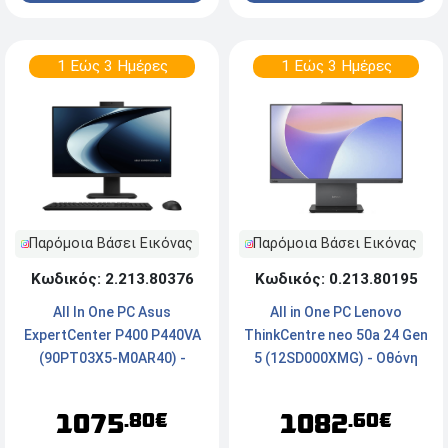
1 Εώς 3 Ημέρες
1 Εώς 3 Ημέρες
Παρόμοια Βάσει Εικόνας
Παρόμοια Βάσει Εικόνας
Κωδικός: 2.213.80376
Κωδικός: 0.213.80195
All In One PC Asus
All in One PC Lenovo
ExpertCenter P400 P440VA
ThinkCentre neo 50a 24 Gen
(90PT03X5-M0AR40) -
5 (12SD000XMG) - Οθόνη
Οθόνη 23.8'' FHD - Intel®
FHD 23.8'' IPS - Intel®
Core™ 5 210H - 16GB RAM -
Core™ i5-13420H - 16GB
1075
1082
.80€
.60€
512GB SSD NVMe - Webcam
RAM - 512GB SSD - Webcam