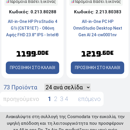
Παρόμοια Βάσει Εικόνας
Παρόμοια Βάσει Εικόνας
Κωδικός: 0.213.80288
Κωδικός: 2.213.80383
All-in-One HP ProStudio 4
All-in-One PC HP
G1i (C6TR1ET) - Οθόνη
OmniStudio Desktop Next
Αφής FHD 23.8'' IPS - Intel®
Gen AI 24-cw0001nv
Core™ Ultra 5-225T - 16GB
(D79Z0EA) - Οθόνη αφής
RAM - 512GB SSD -
FHD 23.8'' IPS - AMD Ryzen™
1199
1219
.00€
.60€
Windows 11 Pro
AI 7 445 - 16GB RAM - 1TB
SSD M.2 NVMe - Windows
ΠΡΟΣΘΗΚΗ ΣΤΟ ΚΑΛΑΘΙ
ΠΡΟΣΘΗΚΗ ΣΤΟ ΚΑΛΑΘΙ
11 Home - White
73 Προϊόντα
προηγούμενο
1
2
3
4
επόμενο
Ανακαλύψτε στη συλλογή της Cosmodata την ευκολία, την
υψηλή απόδοση και τη λειτουργικότητα που προσφέρουν