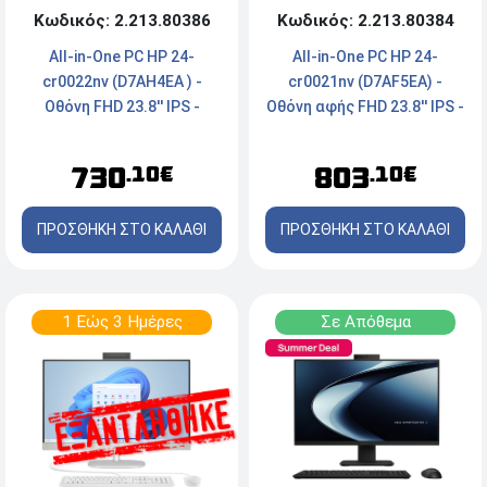
Κωδικός: 2.213.80386
Κωδικός: 2.213.80384
All-in-One PC HP 24-
All-in-One PC HP 24-
cr0022nv (D7AH4EA ) -
cr0021nv (D7AF5EA) -
Οθόνη FHD 23.8'' IPS -
Οθόνη αφής FHD 23.8'' IPS -
Intel® Core™ i3-N300 - 8GB
Intel® Core™ i3-N300 - 8GB
RAM - 256GB SSD NVMe -
RAM - 256GB SSD NVMe -
730
803
.10€
.10€
Webcam - Windows 11
Webcam - Windows 11
Home - White
Home - White
ΠΡΟΣΘΗΚΗ ΣΤΟ ΚΑΛΑΘΙ
ΠΡΟΣΘΗΚΗ ΣΤΟ ΚΑΛΑΘΙ
1 Εώς 3 Ημέρες
Σε Απόθεμα