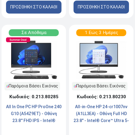
- Windows 11 Pro
- Windows® 11 Pro - Luna
ΠΡΟΣΘΗΚΗ ΣΤΟ ΚΑΛΑΘΙ
ΠΡΟΣΘΗΚΗ ΣΤΟ ΚΑΛΑΘΙ
Grey
Σε Απόθεμα
1 Εώς 3 Ημέρες
Παρόμοια Βάσει Εικόνας
Παρόμοια Βάσει Εικόνας
Κωδικός: 0.213.80285
Κωδικός: 0.213.80230
All In One PC HP ProOne 240
All-in-One HP 24-cr1007nv
G10 (A54Z9ET) - Οθόνη
(A1LL3EA) - Οθόνη Full HD
23.8'' FHD IPS - Intel®
23.8" - Intel® Core™ Ultra 5-
Core™ Ultra 7 155U - 16GB
125U - 16GB RAM - 512GB
RAM - 512GB SSD NVMe -
NVMe SSD - Windows 11