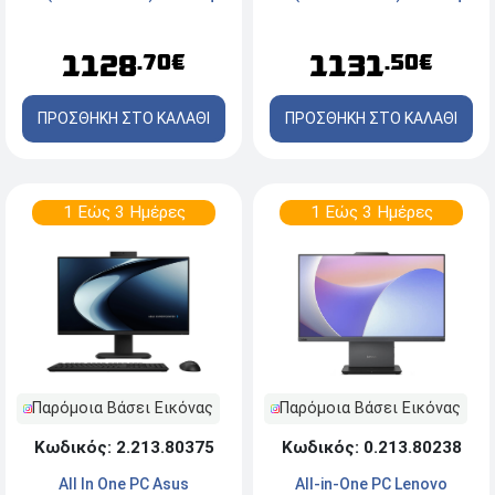
FHD 27'' IPS - Intel® Core™
FHD 27'' IPS - Intel® Core
i7-13620H - 16GB RAM -
i5-13420H - 16GB RAM -
1128
1131
.70€
.50€
512GB SSD M.2 NVMe® -
512GB SSD - Webcam -
Windows® 11 Pro - Luna
Windows 11 Pro - Luna Grey
ΠΡΟΣΘΗΚΗ ΣΤΟ ΚΑΛΑΘΙ
ΠΡΟΣΘΗΚΗ ΣΤΟ ΚΑΛΑΘΙ
Grey
1 Εώς 3 Ημέρες
1 Εώς 3 Ημέρες
Παρόμοια Βάσει Εικόνας
Παρόμοια Βάσει Εικόνας
Κωδικός: 2.213.80375
Κωδικός: 0.213.80238
All In One PC Asus
All-in-One PC Lenovo