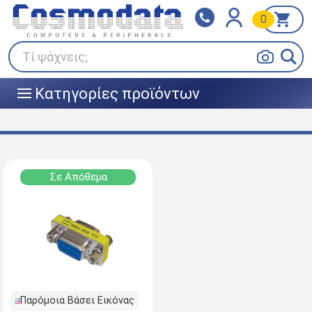
0
Klarna
BOX NOW
Πληρώστε σε 3
24/7 σε όλη την Ελλάδα!
άτοκες δόσεις
Τί ψάχνεις;
Κατηγορίες προϊόντων
|||
Σε Απόθεμα
Παρόμοια Βάσει Εικόνας