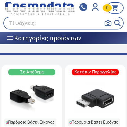
0
Klarna
BOX NOW
Πληρώστε σε 3
24/7 σε όλη την Ελλάδα!
άτοκες δόσεις
Τί ψάχνεις;
Κατηγορίες προϊόντων
|||
Σε Απόθεμα
Κατόπιν Παραγγελίας
Παρόμοια Βάσει Εικόνας
Παρόμοια Βάσει Εικόνας