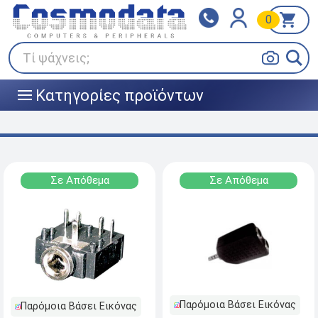
0
Klarna
BOX NOW
Πληρώστε σε 3
24/7 σε όλη την Ελλάδα!
άτοκες δόσεις
Τί ψάχνεις;
Κατηγορίες προϊόντων
|||
Σε Απόθεμα
Σε Απόθεμα
Παρόμοια Βάσει Εικόνας
Παρόμοια Βάσει Εικόνας