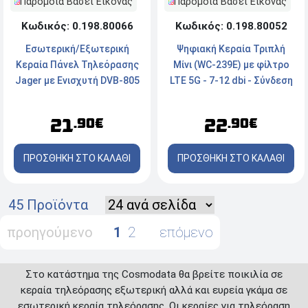
Παρόμοια Βάσει Εικόνας
Παρόμοια Βάσει Εικόνας
Κωδικός: 0.198.80052
Κωδικός: 0.198.80066
Ψηφιακή Κεραία Τριπλή
Εσωτερική/Εξωτερική
Μίνι (WC-239E) με φίλτρο
Κεραία Πάνελ Τηλεόρασης
LTE 5G - 7-12 dbi - Σύνδεση
Jager με Ενισχυτή DVB-805
με Ομοαξονικό (Coaxial)
- Μαύρο
Καλώδιο - Μαύρη
22
21
.90€
.90€
ΠΡΟΣΘΗΚΗ ΣΤΟ ΚΑΛΑΘΙ
ΠΡΟΣΘΗΚΗ ΣΤΟ ΚΑΛΑΘΙ
45 Προϊόντα
προηγούμενο
1
2
επόμενο
Στο κατάστημα της Cosmodata θα βρείτε ποικιλία σε
κεραία τηλεόρασης εξωτερική αλλά και ευρεία γκάμα σε
εσωτερική κεραία τηλεόρασης. Οι κεραίες για τηλεόραση