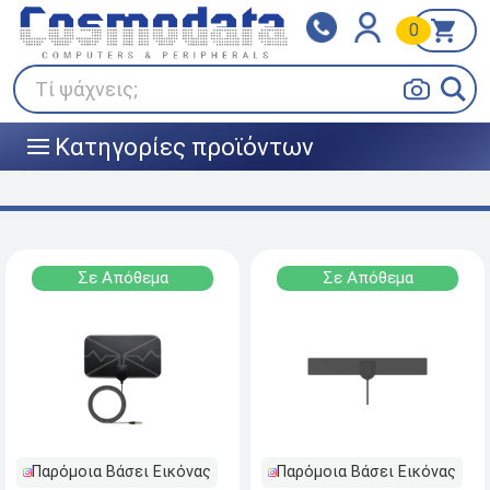
0
Klarna
BOX NOW
Πληρώστε σε 3
24/7 σε όλη την Ελλάδα!
άτοκες δόσεις
Τί ψάχνεις;
Κατηγορίες προϊόντων
|||
Σε Απόθεμα
Σε Απόθεμα
Παρόμοια Βάσει Εικόνας
Παρόμοια Βάσει Εικόνας