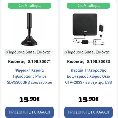
Σε Απόθεμα
Σε Απόθεμα
Παρόμοια Βάσει Εικόνας
Παρόμοια Βάσει Εικόνας
Κωδικός: 0.198.80071
Κωδικός: 0.198.80033
Ψηφιακή Κεραία
Kεραία Τηλεόρασης
Τηλεόρασης Philips
Εσωτερικού Χώρου Osio
SDV5300GRS Εσωτερικού
OTA-2033 - Ενισχυτής, USB
Χώρου Αυτοκινήτου - 4K
- Black
UHD με Ενισχυτή 24dB &
19
19
.90€
.90€
Μαγνητική Βάση
ΠΡΟΣΘΗΚΗ ΣΤΟ ΚΑΛΑΘΙ
ΠΡΟΣΘΗΚΗ ΣΤΟ ΚΑΛΑΘΙ