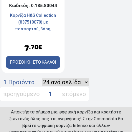
Κωδικός: 0.185.80044
Κορνίζα H&S Collection
(837510070) με
πασπαρτού, βάση,
διαστάσεις 25x33cm και
διαστάσεις φωτογραφίας
7
.70€
15x20cm
ΠΡΟΣΘΗΚΗ ΣΤΟ ΚΑΛΑΘΙ
1 Προϊόντα
προηγούμενο
1
επόμενο
Αποκτήστε σήμερα μια ψηφιακή κορνίζα και κρατήστε
ζωντανές όλες σας τις αναμνήσεις! Στην Cosmodata θα
βρείτε ψηφιακή κορνίζα Intenso και άλλων