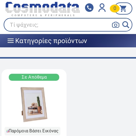
0
Klarna
BOX NOW
Πληρώστε σε 3
24/7 σε όλη την Ελλάδα!
άτοκες δόσεις
Τί ψάχνεις;
Κατηγορίες προϊόντων
|||
Σε Απόθεμα
Παρόμοια Βάσει Εικόνας