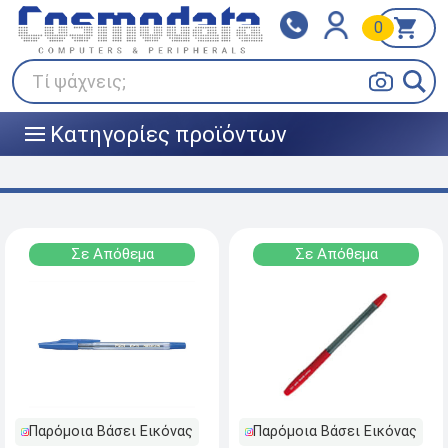
0
Klarna
BOX NOW
Πληρώστε σε 3
24/7 σε όλη την Ελλάδα!
άτοκες δόσεις
Τί ψάχνεις;
Κατηγορίες προϊόντων
|||
Σε Απόθεμα
Σε Απόθεμα
Παρόμοια Βάσει Εικόνας
Παρόμοια Βάσει Εικόνας