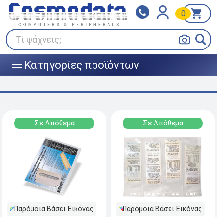
0
Klarna
BOX NOW
Πληρώστε σε 3
24/7 σε όλη την Ελλάδα!
άτοκες δόσεις
Τί ψάχνεις;
Κατηγορίες προϊόντων
|||
Σε Απόθεμα
Σε Απόθεμα
Παρόμοια Βάσει Εικόνας
Παρόμοια Βάσει Εικόνας