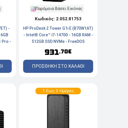
ς
Παρόμοια Βάσει Εικόνας
Κωδικός: 2.052.81753
7ET) -
HP ProDesk 2 Tower G1i E (B70W1AT)
 16GB
- Intel® Core™ i7-14700 - 16GB RAM -
 Pro -
512GB SSD NVMe - FreeDOS
931
.70€
ΘΙ
ΠΡΟΣΘΗΚΗ ΣΤΟ ΚΑΛΑΘΙ
1 Εώς 3 Ημέρες