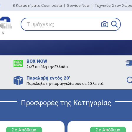
0
8 Καταστήματα Cosmodata
|
Service Now
|
Τεχνικός Στον Χώρ
Τί ψάχνεις;
BOX NOW
24/7 σε όλη την Ελλάδα!
Παραλαβή εντός 20'
Παρέλαβε την παραγγελία σου σε 20 λεπτά
Προσφορές της Κατηγορίας
Σε Απόθεμα
Σε Απόθεμα