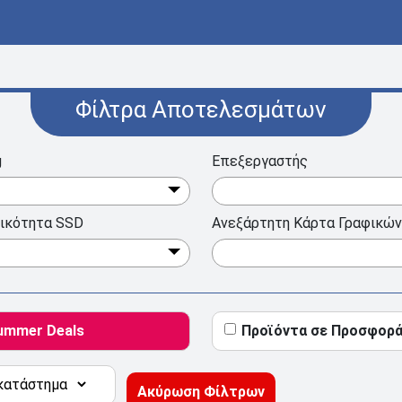
Φίλτρα Αποτελεσμάτων
g
Επεξεργαστής
ικότητα SSD
Ανεξάρτητη Κάρτα Γραφικών
ummer Deals
Προϊόντα σε Προσφορ
Ακύρωση Φίλτρων