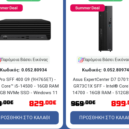
Παρόμοια Βάσει Εικόνας
Παρόμοια Βάσει Εικόνα
Κωδικός: 0.052.80934
Κωδικός: 0.052.80974
Pro SFF 400 G9 (9H765ET) -
Asus ExpertCenter D7 D70
® Core™ i5-14500 - 16GB RAM
GR73C1X SFF - Intel® Core
2GB NVMe SSD - Windows 11
14700 - 16GB RAM - 512G
Pro
M.2 - DVD±RW - Windows 1
829
899
.00€
.00€
.00€
9
969
ΡΟΣΘΗΚΗ ΣΤΟ ΚΑΛΑΘΙ
ΠΡΟΣΘΗΚΗ ΣΤΟ ΚΑΛΑ