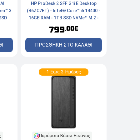
AI
HP ProDesk 2 SFF G1i E Desktop
en™ 3
(B6ZC7ET) - Intel® Core™ i5 14400 -
SSD
16GB RAM - 1TB SSD NVMe™ M.2 -
o
Windows 11 Pro
799
.00€
ΘΙ
ΠΡΟΣΘΗΚΗ ΣΤΟ ΚΑΛΑΘΙ
1 Εώς 3 Ημέρες
ς
Παρόμοια Βάσει Εικόνας