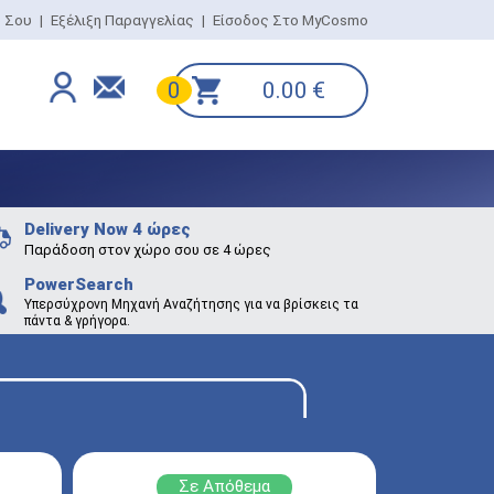
ο Σου
|
Εξέλιξη Παραγγελίας
|
Είσοδος Στο MyCosmo
0.00
€
0
Delivery Now 4 ώρες
Παράδοση στον χώρο σου σε 4 ώρες
PowerSearch
Υπερσύχρονη Μηχανή Αναζήτησης για να βρίσκεις τα
πάντα & γρήγορα.
Σε Απόθεμα