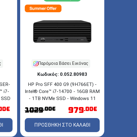
ς
Παρόμοια Βάσει Εικόνας
Κωδικός: 0.052.80983
1SER-
HP Pro SFF 400 G9 (9H766ET) -
™ i7-
Intel® Core™ i7-14700 - 16GB RAM
B SSD
- 1TB NVMe SSD - Windows 11
1 Pro
Pro
979
.00€
.00€
.00€
1029
ΘΙ
ΠΡΟΣΘΗΚΗ ΣΤΟ ΚΑΛΑΘΙ