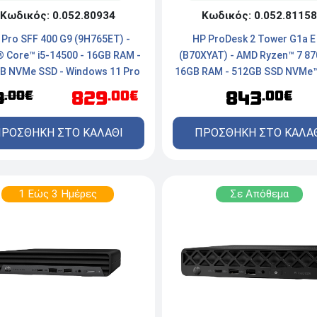
Κωδικός: 0.052.80934
Κωδικός: 0.052.81158
 Pro SFF 400 G9 (9H765ET) -
HP ProDesk 2 Tower G1a E 
® Core™ i5-14500 - 16GB RAM -
(B70XYAT) - AMD Ryzen™ 7 87
B NVMe SSD - Windows 11 Pro
16GB RAM - 512GB SSD NVMe™
Windows 11 Pro
829
843
.00€
.00€
.00€
9
ΡΟΣΘΗΚΗ ΣΤΟ ΚΑΛΑΘΙ
ΠΡΟΣΘΗΚΗ ΣΤΟ ΚΑΛΑ
1 Εώς 3 Ημέρες
Σε Απόθεμα