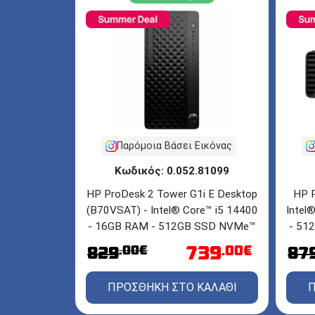
Παρόμοια Βάσει Εικόνας
Κωδικός: 0.052.81099
HP 
HP ProDesk 2 Tower G1i E Desktop
Intel
(B70VSAT) - Intel® Core™ i5 14400
- 51
- 16GB RAM - 512GB SSD NVMe™
M.2 - Windows 11 Pro
739
.00€
.00€
87
829
Π
ΠΡΟΣΘΗΚΗ ΣΤΟ ΚΑΛΑΘΙ