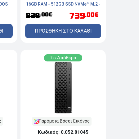
eDOS
16GB RAM - 512GB SSD NVMe™ M.2 -
Windows 11 Pro
739
.00€
.00€
829
ΘΙ
ΠΡΟΣΘΗΚΗ ΣΤΟ ΚΑΛΑΘΙ
Σε Απόθεμα
ς
Παρόμοια Βάσει Εικόνας
Κωδικός: 0.052.81045