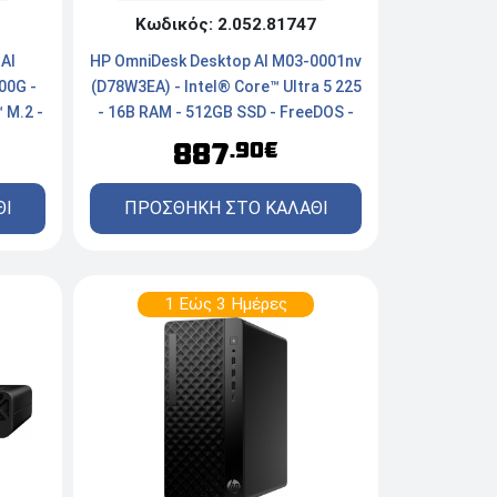
Κωδικός: 2.052.81747
AI
HP OmniDesk Desktop AI M03-0001nv
00G -
(D78W3EA) - Intel® Core™ Ultra 5 225
 M.2 -
- 16B RAM - 512GB SSD - FreeDOS -
Gray Wood
887
.90€
ΘΙ
ΠΡΟΣΘΗΚΗ ΣΤΟ ΚΑΛΑΘΙ
1 Εώς 3 Ημέρες