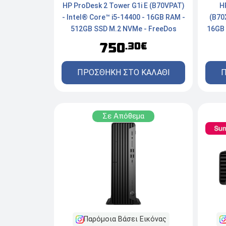
HP ProDesk 2 Tower G1i E (B70VPAT)
H
- Intel® Core™ i5-14400 - 16GB RAM -
(B70
512GB SSD M.2 NVMe - FreeDos
16GB 
750
.30€
ΠΡΟΣΘΗΚΗ ΣΤΟ ΚΑΛΑΘΙ
Π
Σε Απόθεμα
Παρόμοια Βάσει Εικόνας