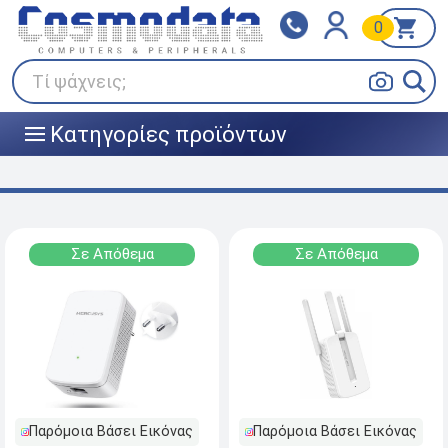
0
Klarna
BOX NOW
Πληρώστε σε 3
24/7 σε όλη την Ελλάδα!
άτοκες δόσεις
Τί ψάχνεις;
Κατηγορίες προϊόντων
|||
Σε Απόθεμα
Σε Απόθεμα
Παρόμοια Βάσει Εικόνας
Παρόμοια Βάσει Εικόνας