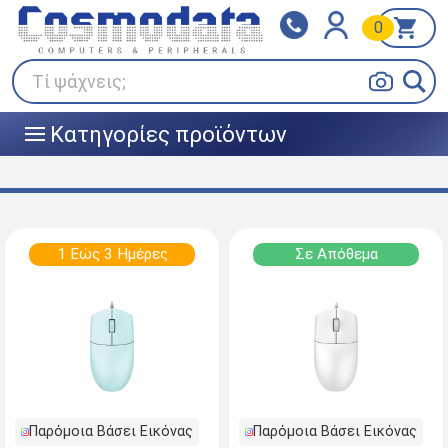
0
Klarna
BOX NOW
Πληρώστε σε 3
24/7 σε όλη την Ελλάδα!
άτοκες δόσεις
Τί ψάχνεις;
Κατηγορίες προϊόντων
|||
1 Εώς 3 Ημέρες
Σε Απόθεμα
Παρόμοια Βάσει Εικόνας
Παρόμοια Βάσει Εικόνας